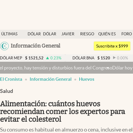
Últimas noticias
ÚLTIMAS
DÓLAR
DÓLAR
JAVIER
RIESGO
QUIÉN ES
FORO
Dólar
NOTICIAS
BLUE
MILEI
PAÍS
QUIÉN
Argentina
Información General
Members
Suscribite x $999
España
Economía y Política
$
1521,52
0.23
%
DÓLAR BNA
$
1520
0.00
%
DÓLAR
México
 disturbios fuera del Congreso
Dólar hoy y dólar blue hoy: cuál es 
Finanzas y Mercados
USA
El Cronista
Información General
Huevos
Mercados Online
Colombia
Uruguay
Salud
Negocios
Alimentación: cuántos huevos
Columnistas
recomiendan comer los expertos para
Otras secciones
evitar el colesterol
Apertura
Su consumo es habitual en almuerzo o cena, inclusive en el