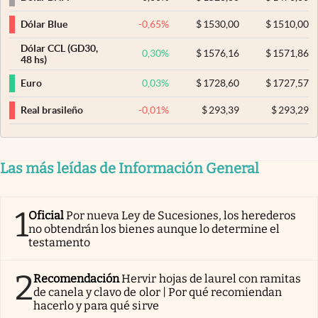
-0,65
%
$
1530,00
$
1510,00
Dólar Blue
Dólar CCL (GD30,
0,30
%
$
1576,16
$
1571,86
48 hs)
0,03
%
$
1728,60
$
1727,57
Euro
-0,01
%
$
293,39
$
293,29
Real brasileño
Las más leídas de Información General
1
Oficial
Por nueva Ley de Sucesiones, los herederos
no obtendrán los bienes aunque lo determine el
testamento
2
Recomendación
Hervir hojas de laurel con ramitas
de canela y clavo de olor | Por qué recomiendan
hacerlo y para qué sirve