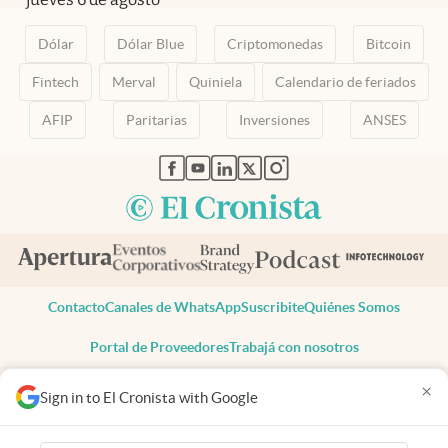
Dólar
Dólar Blue
Criptomonedas
Bitcoin
Fintech
Merval
Quiniela
Calendario de feriados
AFIP
Paritarias
Inversiones
ANSES
abre en nueva pestaña
abre en nueva pestaña
abre en nueva pestaña
abre en nueva pestaña
abre en nueva pestaña
Contacto
Canales de WhatsApp
Suscribite
Quiénes Somos
Portal de Proveedores
Trabajá con nosotros
Copyright 2025 cronista.com
×
Sign in to El Cronista with Google
Todos los derechos reservados
Términos y condiciones
Privacidad