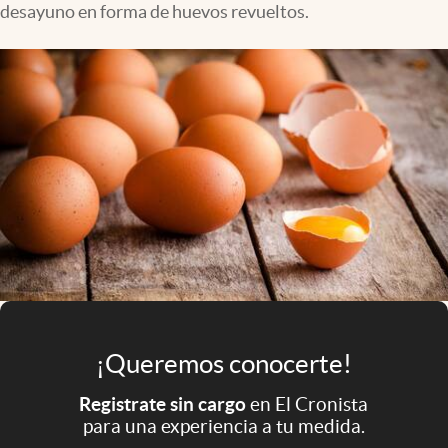
desayuno en forma de huevos revueltos.
Infotechnology
Clase
Clima
Mundial 2026
Eventos Corporativos
El Cronista Studio
Mediakit
abre en nueva pestaña
Argentina
¡Queremos conocerte!
Registrate sin cargo
en El Cronista
para una experiencia a tu medida.