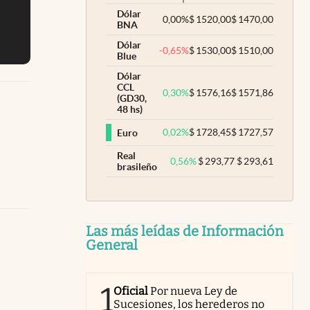
Dólar
0,00
%
$
1520,00
$
1470,00
BNA
Dólar
-0,65
%
$
1530,00
$
1510,00
Blue
Dólar
CCL
0,30
%
$
1576,16
$
1571,86
(GD30,
48 hs)
0,02
%
$
1728,45
$
1727,57
Euro
Real
0,56
%
$
293,77
$
293,61
brasileño
Las más leídas de Información
General
1
Oficial
Por nueva Ley de
Sucesiones, los herederos no