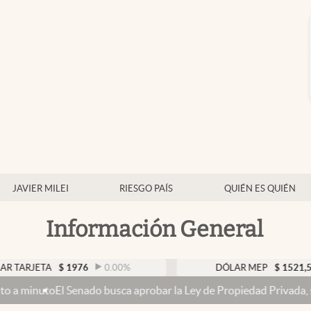
JAVIER MILEI
RIESGO PAÍS
QUIÉN ES QUIÉN
Información General
TA
$
1976
0.00
%
DÓLAR MEP
$
1521,52
0.23
Senado busca aprobar la Ley de Propiedad Privada, sin el capítulo d