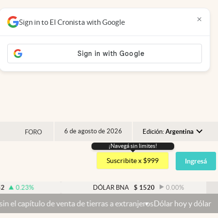
×
Sign in to El Cronista with Google
6 de agosto de 2026
Edición:
Argentina
FORO
¡Navegá sin limites!
Argentina
Suscribite x $999
Ingresá
España
México
%
DÓLAR BNA
$
1520
0.00
%
USA
e venta de tierras a extranjeros
Dólar hoy y dólar blue hoy: cuál e
Colombia