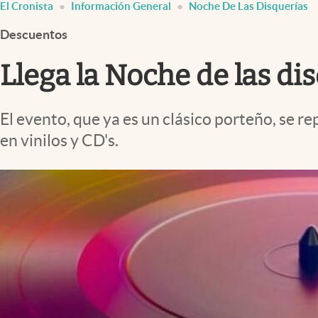
El Cronista
Información General
Noche De Las Disquerías
Infotechnology
Descuentos
Clase
Clima
Llega la Noche de las di
Mundial 2026
Eventos Corporativos
El evento, que ya es un clásico porteño, se r
en vinilos y CD's.
El Cronista Studio
Mediakit
abre en nueva pestaña