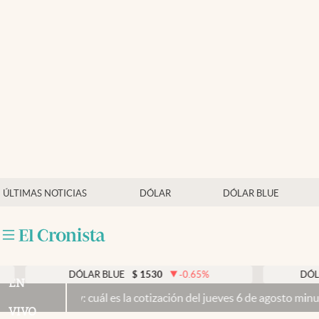
Últimas noticias
Dólar
Members
Economía y Política
Finanzas y Mercados
Mercados Online
ÚLTIMAS NOTICIAS
DÓLAR
DÓLAR BLUE
Negocios
Columnistas
Otras secciones
DÓLAR BLUE
$
1530
-0.65
%
DÓLAR TARJE
EN
oy: cuál es la cotización del jueves 6 de agosto minuto a minuto
El 
Apertura
VIVO