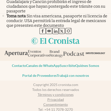
Guadalajara y Cancún prohibirán el ingreso de
ciudadanos que hayan postergado este trámite con su
pasaporte
Toma nota
Sin visa americana, pasaporte ni licencia de
conducir. USA permitirá la entrada legal de mexicanos
que presenten este documento
abre en nueva pestaña
abre en nueva pestaña
abre en nueva pestaña
abre en nueva pestaña
abre en nueva pestaña
Contacto
Canales de WhatsApp
Suscribite
Quiénes Somos
Portal de Proveedores
Trabajá con nosotros
Copyright 2025 cronista.com
Todos los derechos reservados
Términos y condiciones
Privacidad
Consentimiento
Tel:
+54 11 7078-3270