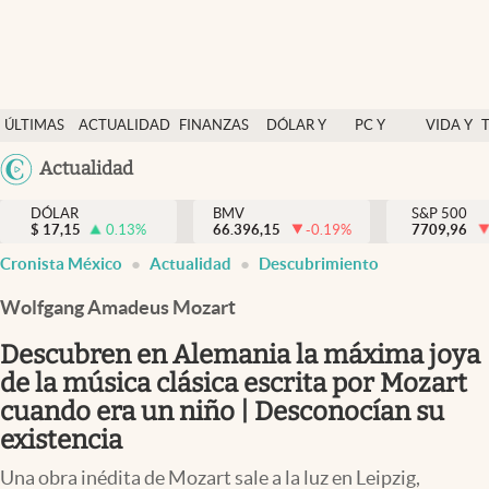
Últimas Noticias
ÚLTIMAS
ACTUALIDAD
FINANZAS
DÓLAR Y
PC Y
VIDA Y
Actualidad
NOTICIAS
Y
MERCADOS
CELULAR
ESTILO
Argentina
Actualidad
Finanzas y economía
ECONOMÍA
España
Dólar y mercados
DÓLAR
BMV
S&P 500
$
17,15
0.13
%
66.396,15
-0.19
%
México
7709,96
Internacionales
Cronista México
Actualidad
Descubrimiento
USA
Opinión
Colombia
Wolfgang Amadeus Mozart
Uruguay
Brand Strategy
Descubren en Alemania la máxima joya
Pc y celular
de la música clásica escrita por Mozart
cuando era un niño | Desconocían su
Vida y estilo
existencia
Tv
Una obra inédita de Mozart sale a la luz en Leipzig,