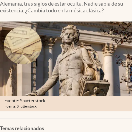
Alemania, tras siglos de estar oculta. Nadie sabia de su
Clima
existencia. ¿Cambia todo en la música clásica?
Espiritualidad
Mediakit
abre en nueva pestaña
México
Fuente: Shutterstock
Fuente: Shutterstock
Temas relacionados