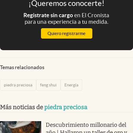
¡Queremos conocerte!
Registrate sin cargo
en El Cronista
para una experiencia a tu medida.
Quiero registrarme
Temas relacionados
piedra preciosa
feng shui
Energía
Más noticias de
piedra preciosa
Descubrimiento millonario del
año | Hallaron un taller de oro y