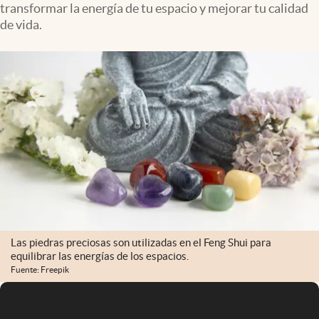
transformar la energía de tu espacio y mejorar tu calidad
Infotechnology
de vida.
Clase
Clima
Mundial 2026
Eventos Corporativos
El Cronista Studio
Mediakit
abre en nueva pestaña
Argentina
Las piedras preciosas son utilizadas en el Feng Shui para
equilibrar las energías de los espacios.
Fuente: Freepik