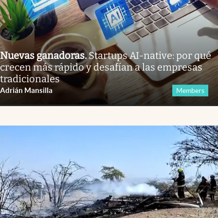
Nuevas ganadoras
.
Startups AI-native: por qué
crecen más rápido y desafían a las empresas
tradicionales
Adrián Mansilla
Members