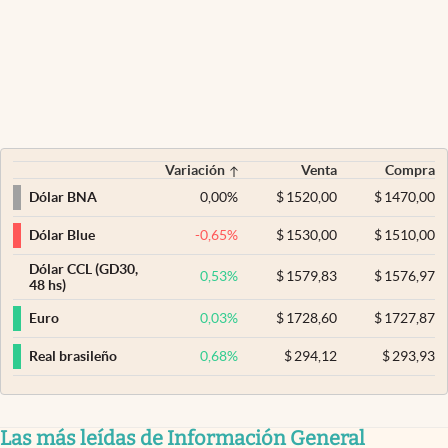
Variación
Venta
Compra
0,00
%
$
1520,00
$
1470,00
Dólar BNA
-0,65
%
$
1530,00
$
1510,00
Dólar Blue
Dólar CCL (GD30,
0,53
%
$
1579,83
$
1576,97
48 hs)
0,03
%
$
1728,60
$
1727,87
Euro
0,68
%
$
294,12
$
293,93
Real brasileño
Las más leídas de Información General