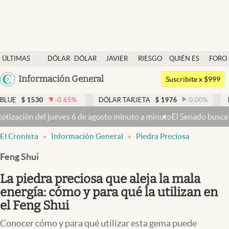
Últimas noticias
ÚLTIMAS
DÓLAR
DÓLAR
JAVIER
RIESGO
QUIÉN ES
FORO
Dólar
NOTICIAS
BLUE
MILEI
PAÍS
QUIÉN
Argentina
Información General
Members
Suscribite x $999
España
Economía y Política
-0.65
%
DÓLAR TARJETA
$
1976
0.00
%
DÓLAR MEP
$
15
México
 minuto a minuto
El Senado busca aprobar la Ley de Propiedad Privada
Finanzas y Mercados
USA
El Cronista
Información General
Piedra Preciosa
Mercados Online
Colombia
Uruguay
Feng Shui
Negocios
La piedra preciosa que aleja la mala
Columnistas
energía: cómo y para qué la utilizan en
Otras secciones
el Feng Shui
Apertura
Conocer cómo y para qué utilizar esta gema puede