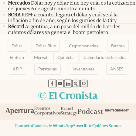
Mercados
Dólar hoy y dólar blue hoy: cuál es la cotización
del jueves 6 de agosto minuto a minuto
BCRA
REM: a cuánto llegará el dólar y cuál será la
inflación a fin de año, según los gurúes de la City
Récord
Argentina, a un paso del millón de barriles:
cuántos dólares ya genera el boom petrolero
Dólar
Dólar Blue
Criptomonedas
Bitcoin
Fintech
Merval
Quiniela
Calendario de feriados
AFIP
Paritarias
Inversiones
ANSES
abre en nueva pestaña
abre en nueva pestaña
abre en nueva pestaña
abre en nueva pestaña
abre en nueva pestaña
Contacto
Canales de WhatsApp
Suscribite
Quiénes Somos