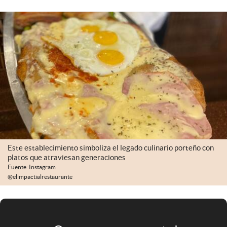
Infotechnology
Clase
Clima
Mundial 2026
Eventos Corporativos
El Cronista Studio
Mediakit
abre en nueva pestaña
Este establecimiento simboliza el legado culinario porteño con
Argentina
platos que atraviesan generaciones
Fuente: Instagram
@elimpactialrestaurante