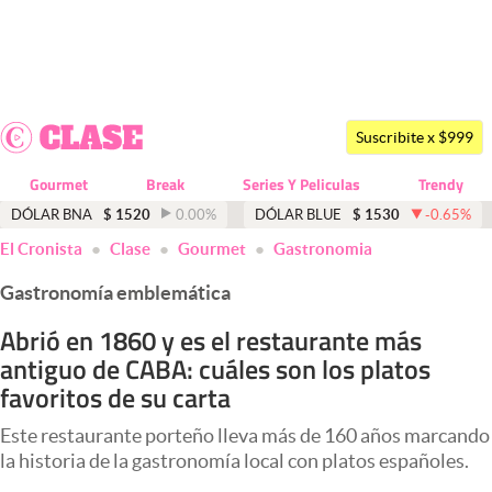
Últimas noticias
Dólar
Suscribite x $999
Members
Gourmet
Break
Series Y Peliculas
Trendy
Economía y Política
DÓLAR BNA
$
1520
0.00
%
DÓLAR BLUE
$
1530
-0.65
%
El Cronista
Clase
Gourmet
Gastronomia
Finanzas y Mercados
Gastronomía emblemática
Mercados Online
Abrió en 1860 y es el restaurante más
Negocios
antiguo de CABA: cuáles son los platos
Columnistas
favoritos de su carta
Otras secciones
Este restaurante porteño lleva más de 160 años marcando
la historia de la gastronomía local con platos españoles.
Apertura