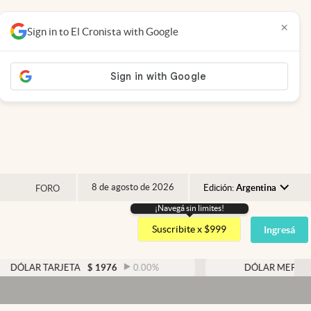
×
Sign in to El Cronista with Google
8 de agosto de 2026
Edición:
Argentina
FORO
¡Navegá sin limites!
Argentina
Suscribite x $999
Ingresá
España
México
 TARJETA
$
1976
0.00
%
DÓLAR MEP
$
1526,03
USA
Colombia