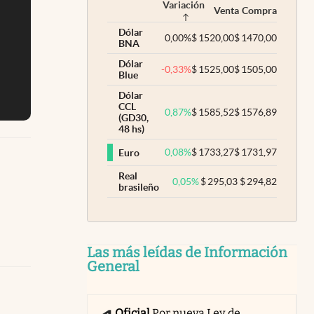
Variación
Venta
Compra
Dólar
0,00
%
$
1520,00
$
1470,00
BNA
Dólar
-0,33
%
$
1525,00
$
1505,00
Blue
Dólar
CCL
0,87
%
$
1585,52
$
1576,89
(GD30,
48 hs)
0,08
%
$
1733,27
$
1731,97
Euro
Real
0,05
%
$
295,03
$
294,82
brasileño
Las más leídas de Información
General
Oficial
Por nueva Ley de