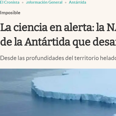
El Cronista
Información General
Antártida
Infotechnology
Imposible
Clase
Clima
La ciencia en alerta: l
Mundial 2026
de la Antártida que desa
Eventos Corporativos
El Cronista Studio
Desde las profundidades del territorio helad
Mediakit
abre en nueva pestaña