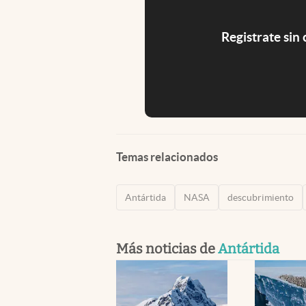
Registrate sin
Temas relacionados
Antártida
NASA
descubrimiento
Más noticias de
Antártida