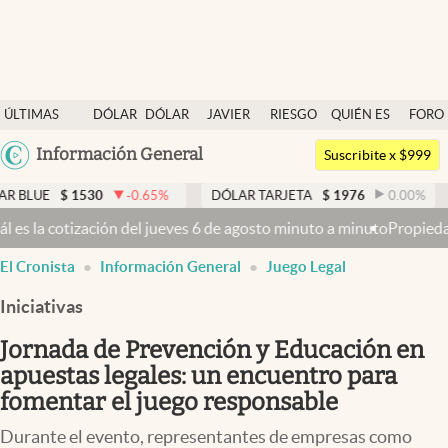
Últimas noticias
ÚLTIMAS
DÓLAR
DÓLAR
JAVIER
RIESGO
QUIÉN ES
FORO
Dólar
NOTICIAS
BLUE
MILEI
PAÍS
QUIÉN
Argentina
Información General
Members
Suscribite x $999
España
Economía y Política
1530
-0.65
%
DÓLAR TARJETA
$
1976
0.00
%
DÓLAR 
México
 jueves 6 de agosto minuto a minuto
Propiedad privada: con cruces y
Finanzas y Mercados
USA
El Cronista
Información General
Juego Legal
Mercados Online
Colombia
Uruguay
Iniciativas
Negocios
Jornada de Prevención y Educación en
Columnistas
apuestas legales: un encuentro para
Otras secciones
fomentar el juego responsable
Apertura
Durante el evento, representantes de empresas como