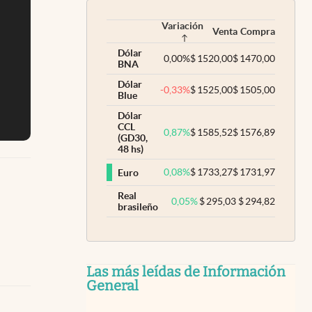
Variación
Venta
Compra
Dólar
0,00
%
$
1520,00
$
1470,00
BNA
Dólar
-0,33
%
$
1525,00
$
1505,00
Blue
Dólar
CCL
0,87
%
$
1585,52
$
1576,89
(GD30,
48 hs)
0,08
%
$
1733,27
$
1731,97
Euro
Real
0,05
%
$
295,03
$
294,82
brasileño
Las más leídas de Información
General