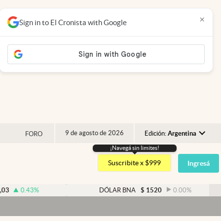
×
Sign in to El Cronista with Google
9 de agosto de 2026
Edición:
Argentina
FORO
¡Navegá sin limites!
Argentina
Suscribite x $999
Ingresá
España
México
%
DÓLAR BNA
$
1520
0.00
%
USA
Colombia