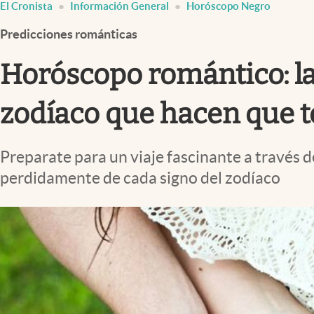
El Cronista
Información General
Horóscopo Negro
Infotechnology
Predicciones románticas
Clase
Clima
Horóscopo romántico: las
Mundial 2026
zodíaco que hacen que t
Eventos Corporativos
El Cronista Studio
Preparate para un viaje fascinante a través 
Mediakit
perdidamente de cada signo del zodíaco
abre en nueva pestaña