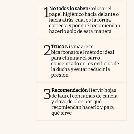
1
No todos lo saben
Colocar el
papel higiénico hacia delante o
hacia atrás: cuál es la forma
correcta y por qué recomiendan
hacerlo solo de esta manera
2
Truco
Ni vinagre ni
bicarbonato: el método ideal
para eliminar el sarro
concentrado en los orificios de
la ducha y evitar reducir la
presión
3
Recomendación
Hervir hojas
de laurel con ramas de canela
y clavo de olor: por qué
recomiendan hacerlo y para
qué sirve