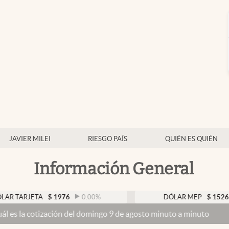
JAVIER MILEI
RIESGO PAÍS
QUIÉN ES QUIÉN
Información General
TA
$
1976
0.00
%
DÓLAR MEP
$
1526,03
0.43
ación del domingo 9 de agosto minuto a minuto