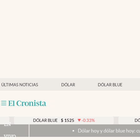
Últimas noticias
Dólar
Members
Economía y Política
Finanzas y Mercados
Mercados Online
ÚLTIMAS NOTICIAS
DÓLAR
DÓLAR BLUE
Negocios
Columnistas
Otras secciones
DÓLAR BLUE
$
1525
-0.33
%
DÓLAR TARJE
EN
Dólar hoy y dólar blue hoy: cuál es la cotiz
Apertura
VIVO