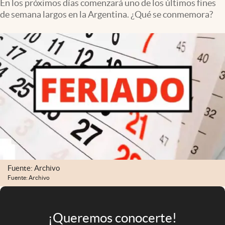
En los próximos días comenzará uno de los últimos fines
Infotechnology
de semana largos en la Argentina. ¿Qué se conmemora?
Clase
Clima
Mundial 2026
Eventos Corporativos
El Cronista Studio
Mediakit
abre en nueva pestaña
Argentina
Fuente: Archivo
Fuente: Archivo
¡Queremos conocerte!