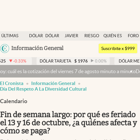
Últimas noticias
ÚLTIMAS
DÓLAR
DÓLAR
JAVIER
RIESGO
QUIÉN ES
FORO
Dólar
NOTICIAS
BLUE
MILEI
PAÍS
QUIÉN
Argentina
Información General
Members
Suscribite x $999
España
Economía y Política
DÓLAR TARJETA
$
1976
0.00
%
DÓLAR MEP
$
1526,03
México
a cotización del viernes 7 de agosto minuto a minuto
Dólar hoy y dól
Finanzas y Mercados
USA
El Cronista
Información General
Mercados Online
Colombia
Día Del Respeto A La Diversidad Cultural
Uruguay
Negocios
Calendario
Columnistas
Fin de semana largo: por qué es feriado
Otras secciones
el 13 y 16 de octubre, ¿a quiénes afecta y
cómo se paga?
Apertura