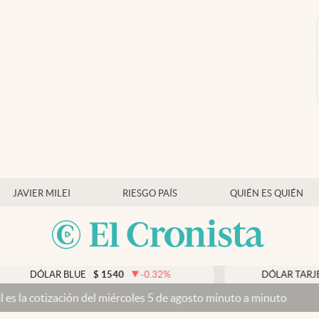
JAVIER MILEI
RIESGO PAÍS
QUIÉN ES QUIÉN
LAR BLUE
$
1540
-0.32
%
DÓLAR TARJETA
$
19
ación del miércoles 5 de agosto minuto a minuto