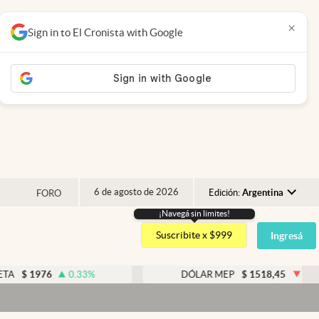
×
Sign in to El Cronista with Google
6 de agosto de 2026
Edición:
Argentina
FORO
¡Navegá sin limites!
Argentina
Suscribite x $999
Ingresá
España
México
76
0.33
%
DÓLAR MEP
$
1518,45
-0.05
%
USA
Colombia