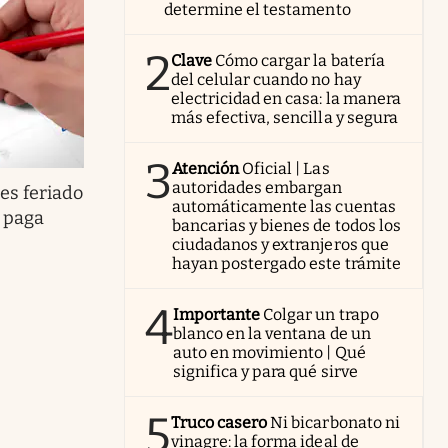
determine el testamento
2
Clave
Cómo cargar la batería
del celular cuando no hay
electricidad en casa: la manera
más efectiva, sencilla y segura
3
Atención
Oficial | Las
autoridades embargan
es feriado
automáticamente las cuentas
e paga
bancarias y bienes de todos los
ciudadanos y extranjeros que
hayan postergado este trámite
4
Importante
Colgar un trapo
blanco en la ventana de un
auto en movimiento | Qué
significa y para qué sirve
5
Truco casero
Ni bicarbonato ni
vinagre: la forma ideal de