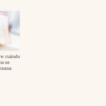
re: cuándo
mo se
semana