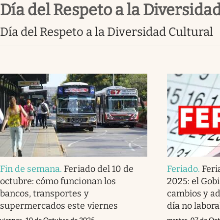
Día del Respeto a la Diversida
Infotechnology
Clase
Día del Respeto a la Diversidad Cultural
Clima
Mundial 2026
Eventos Corporativos
El Cronista Studio
Mediakit
abre en nueva pestaña
Fin de semana
.
Feriado del 10 de
Feriado
.
Feri
octubre: cómo funcionan los
2025: el Gob
bancos, transportes y
cambios y ad
supermercados este viernes
día no labora
viernes, 10 de Octubre de 2025
martes, 07 de Oc