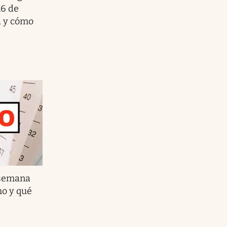
16 de
a y cómo
 semana
mo y qué