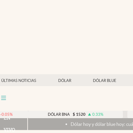
Últimas noticias
Dólar
Members
Economía y Política
Finanzas y Mercados
Mercados Online
ÚLTIMAS NOTICIAS
DÓLAR
DÓLAR BLUE
Negocios
Columnistas
Otras secciones
DÓLAR BNA
$
1520
0.33
%
DÓ
EN
Dólar hoy y dólar blue hoy: cuál es la cotiz
Apertura
VIVO