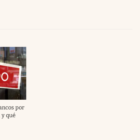
Uruguay
bancos por
 y qué