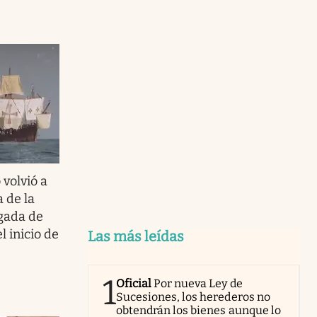
 volvió a
 de la
gada de
 inicio de
Las más leídas
1
Oficial
Por nueva Ley de
Sucesiones, los herederos no
obtendrán los bienes aunque lo