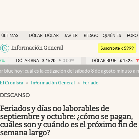
Últimas noticias
ÚLTIMAS
DÓLAR
DÓLAR
JAVIER
RIESGO
QUIÉN ES
FORO
Dólar
NOTICIAS
BLUE
MILEI
PAÍS
QUIÉN
Argentina
Información General
Members
Suscribite x $999
España
Economía y Política
ÓLAR BNA
$
1520
0.00
%
DÓLAR BLUE
$
1525
-0.33
%
México
 cuál es la cotización del sábado 8 de agosto minuto a minuto
Dólar
Finanzas y Mercados
USA
El Cronista
Información General
Feriado
Mercados Online
Colombia
Uruguay
DESCANSO
Negocios
Feriados y días no laborables de
Columnistas
septiembre y octubre: ¿cómo se pagan,
Otras secciones
cuáles son y cuándo es el próximo fin de
Apertura
semana largo?