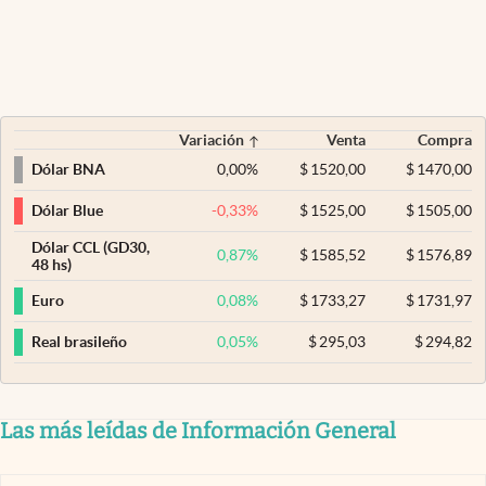
Variación
Venta
Compra
0,00
%
$
1520,00
$
1470,00
Dólar BNA
-0,33
%
$
1525,00
$
1505,00
Dólar Blue
Dólar CCL (GD30,
0,87
%
$
1585,52
$
1576,89
48 hs)
0,08
%
$
1733,27
$
1731,97
Euro
0,05
%
$
295,03
$
294,82
Real brasileño
Las más leídas de Información General