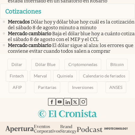
estaba internado en un sanatorio en Rosario
Cotizaciones
Mercados
Dólar hoy y dólar blue hoy: cuál es la cotización
del sábado 8 de agosto minuto a minuto
Mercado cambiario
Baja el dólar blue hoy: a cuánto cotiza
el sábado 8 de agosto con el MEP y el CCL
Mercado cambiario
El dólar sigue al alza: los errores que
conviene evitar cuando todos salen a comprar
Dólar
Dólar Blue
Criptomonedas
Bitcoin
Fintech
Merval
Quiniela
Calendario de feriados
AFIP
Paritarias
Inversiones
ANSES
abre en nueva pestaña
abre en nueva pestaña
abre en nueva pestaña
abre en nueva pestaña
abre en nueva pestaña