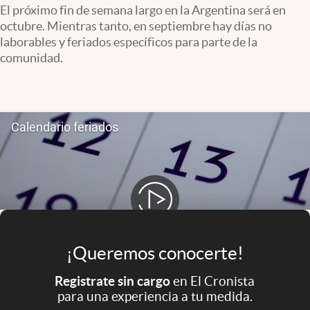
Infotechnology
El próximo fin de semana largo en la Argentina será en
octubre. Mientras tanto, en septiembre hay días no
Clase
laborables y feriados específicos para parte de la
comunidad.
Clima
Mundial 2026
Eventos Corporativos
El Cronista Studio
Mediakit
abre en nueva pestaña
Argentina
¡Queremos conocerte!
Registrate sin cargo
en El Cronista
para una experiencia a tu medida.