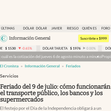
Últimas noticias
ÚLTIMAS
DÓLAR
DÓLAR
JAVIER
RIESGO
QUIÉN ES
FORO
Dólar
NOTICIAS
BLUE
MILEI
PAÍS
QUIÉN
Argentina
Información General
Members
Suscribite x $999
España
Economía y Política
-0.65
%
DÓLAR TARJETA
$
1976
0.00
%
DÓLAR MEP
$
1
México
jueves 6 de agosto minuto a minuto
Propiedad privada: mientras el S
Finanzas y Mercados
USA
El Cronista
Información General
Feriados
Mercados Online
Colombia
Uruguay
Servicios
Negocios
Feriado del 9 de julio: cómo funcionarán
Columnistas
el transporte público, los bancos y los
Otras secciones
supermercados
Apertura
El festejo por el Día de la Independencia obligará a un