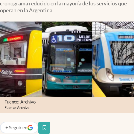
cronograma reducido en la mayoría de los servicios que
Infotechnology
operan en la Argentina.
Clase
Clima
Mundial 2026
Eventos Corporativos
El Cronista Studio
Mediakit
abre en nueva pestaña
Argentina
Fuente: Archivo
Fuente: Archivo
+
Seguir
en
abre en nueva pestaña