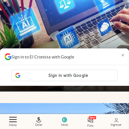
×
Sign in to El Cronista with Google
Nuevas ganadoras
.
Startups AI-native: por qué
crecen más rápido y desafían a las empresas
tradicionales
Adrián Mansilla
Members
Dolar
Inicio
Ingresar
Menú
Foro