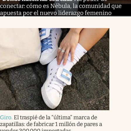
conectar: cómo es Nébula, la comunidad que
apuesta por el nuevo liderazgo femenino
Giro
.
El traspié de la “última” marca de
zapatillas: de fabricar 1 millón de pares a
vender 300.000 importadas