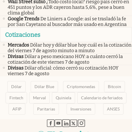
Wall Street subió
¿Todo costo local? riesgo país cerró en
451 puntos y los ADR cayeron hasta 5,6%, pese a buen
clima global
Google Trends
De Liniers a Google: así se trasladó la fe
por San Cayetano al buscador más usado en Argentina
Cotizaciones
Mercados
Dólar hoy y dólar blue hoy: cuál es la cotización
del viernes 7 de agosto minuto a minuto
Divisas
Dólar a peso mexicano HOY: a cuánto cerró la
cotización de este viernes 7 de agosto
Divisas
Dólar oficial: cómo cerró su cotización HOY
viernes 7 de agosto
Dólar
Dólar Blue
Criptomonedas
Bitcoin
Fintech
Merval
Quiniela
Calendario de feriados
AFIP
Paritarias
Inversiones
ANSES
abre en nueva pestaña
abre en nueva pestaña
abre en nueva pestaña
abre en nueva pestaña
abre en nueva pestaña