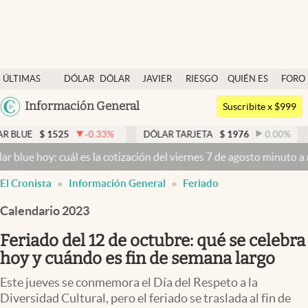
Últimas noticias
ÚLTIMAS
DÓLAR
DÓLAR
JAVIER
RIESGO
QUIÉN ES
FORO
Dólar
NOTICIAS
BLUE
MILEI
PAÍS
QUIÉN
Argentina
Información General
Members
Suscribite x $999
España
Economía y Política
1525
-0.33
%
DÓLAR TARJETA
$
1976
0.00
%
DÓLAR M
México
: cuál es la cotización del viernes 7 de agosto minuto a minuto
Dóla
Finanzas y Mercados
USA
El Cronista
Información General
Feriado
Mercados Online
Colombia
Uruguay
Calendario 2023
Negocios
Feriado del 12 de octubre: qué se celebra
Columnistas
hoy y cuándo es fin de semana largo
Otras secciones
Este jueves se conmemora el Día del Respeto a la
Apertura
Diversidad Cultural, pero el feriado se traslada al fin de