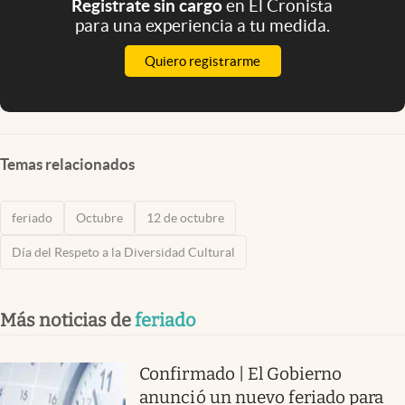
Registrate sin cargo
en El Cronista
para una experiencia a tu medida.
Quiero registrarme
Temas relacionados
feriado
Octubre
12 de octubre
Día del Respeto a la Diversidad Cultural
Más noticias de
feriado
Confirmado | El Gobierno
anunció un nuevo feriado para