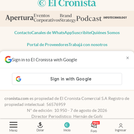
Contacto
Canales de WhatsApp
Suscribite
Quiénes Somos
Portal de Proveedores
Trabajá con nosotros
Copyright 2025 cronista.com
×
Sign in to El Cronista with Google
Todos los derechos reservados
Términos y condiciones
Privacidad
Consentimiento
Tel:
+54 11 7078-3270
cronista.com
es propiedad de El Cronista Comercial S.A Registro de
propiedad intelectual: 56576959
N° de edición: 10.950 - 7 de agosto de 2026
Director Periodístico: Hernán de Goñi
Dolar
Inicio
Ingresar
Menú
Foro