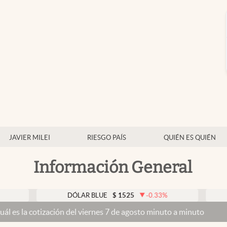
JAVIER MILEI
RIESGO PAÍS
QUIÉN ES QUIÉN
Información General
DÓLAR BLUE
$
1525
-0.33
%
DÓLAR 
zación del viernes 7 de agosto minuto a minuto