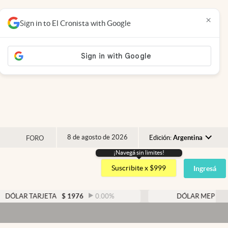
×
Sign in to El Cronista with Google
8 de agosto de 2026
Edición:
Argentina
FORO
¡Navegá sin limites!
Argentina
Suscribite x $999
Ingresá
España
México
TARJETA
$
1976
0.00
%
DÓLAR MEP
$
1526,03
USA
Colombia