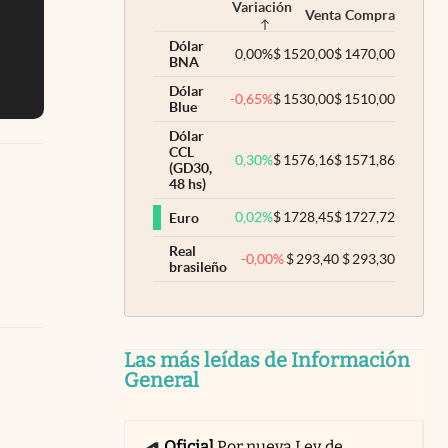
Variación
Venta
Compra
Dólar
0,00
%
$
1520,00
$
1470,00
BNA
Dólar
-0,65
%
$
1530,00
$
1510,00
Blue
Dólar
CCL
0,30
%
$
1576,16
$
1571,86
(GD30,
48 hs)
0,02
%
$
1728,45
$
1727,72
Euro
Real
-0,00
%
$
293,40
$
293,30
brasileño
Las más leídas de Información
General
Oficial
Por nueva Ley de