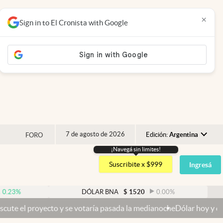
×
Sign in to El Cronista with Google
7 de agosto de 2026
Edición:
Argentina
FORO
¡Navegá sin limites!
Argentina
Suscribite x $999
Ingresá
España
México
DÓLAR BNA
$
1520
0.00
%
USA
royecto y se votaría pasada la medianoche
Dólar hoy y dólar blue ho
Colombia