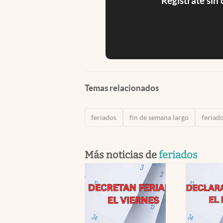
Registrate sin
Temas relacionados
feriados
fin de semana largo
feriad
Más noticias de
feriados