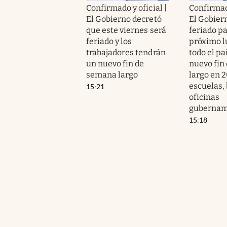
Confirmado y oficial |
Confirmado
El Gobierno decretó
El Gobier
que este viernes será
feriado pa
feriado y los
próximo l
trabajadores tendrán
todo el pa
un nuevo fin de
nuevo fin
semana largo
largo en 2
escuelas,
15:21
oficinas
gubernam
15:18