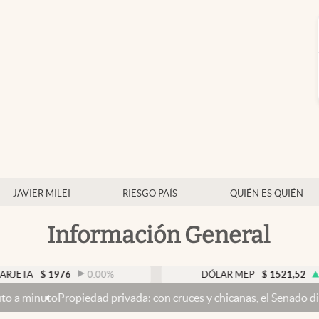
JAVIER MILEI
RIESGO PAÍS
QUIÉN ES QUIÉN
Información General
A
$
1976
0.00
%
DÓLAR MEP
$
1521,52
0.23
%
o
Propiedad privada: con cruces y chicanas, el Senado discute el p