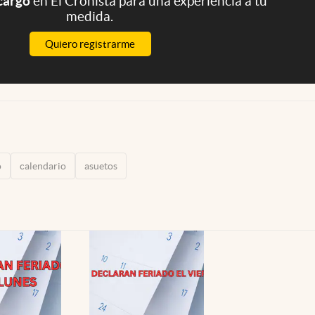
 cargo
en El Cronista para una experiencia a tu
medida.
Quiero registrarme
o
calendario
asuetos