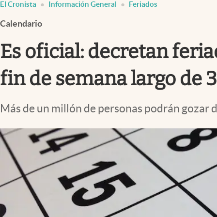
El Cronista
Información General
Feriados
Infotechnology
Calendario
Clase
Clima
Es oficial: decretan fer
Mundial 2026
fin de semana largo de 3
Eventos Corporativos
El Cronista Studio
Más de un millón de personas podrán gozar de 
Mediakit
abre en nueva pestaña