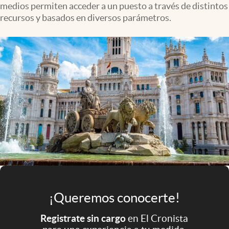
medios permiten acceder a un puesto a través de distintos
Infotechnology
recursos y basados en diversos parámetros.
Clase
Clima
Mundial 2026
Eventos Corporativos
El Cronista Studio
Mediakit
abre en nueva pestaña
Argentina
¡Queremos conocerte!
Registrate sin cargo
en El Cronista