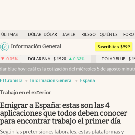
Últimas noticias
ÚLTIMAS
DÓLAR
DÓLAR
JAVIER
RIESGO
QUIÉN ES
FORO
Dólar
NOTICIAS
BLUE
MILEI
PAÍS
QUIÉN
Argentina
Información General
Members
Suscribite x $999
España
Economía y Política
DÓLAR BNA
$
1520
0.33
%
DÓLAR BLUE
$
1540
-0.32
México
: cuál es la cotización del miércoles 5 de agosto minuto a minuto
Dó
Finanzas y Mercados
USA
El Cronista
Información General
España
Mercados Online
Colombia
Uruguay
Trabajo en el exterior
Negocios
Emigrar a España: estas son las 4
Columnistas
aplicaciones que todos deben conocer
Otras secciones
para encontrar trabajo el primer día
Apertura
Según las pretensiones laborales, estas plataformas y