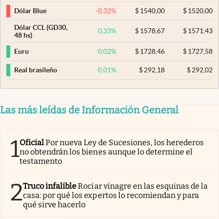
-0,32
%
$
1540,00
$
1520,00
Dólar Blue
Dólar CCL (GD30,
0,33
%
$
1578,67
$
1571,43
48 hs)
0,02
%
$
1728,46
$
1727,58
Euro
0,01
%
$
292,18
$
292,02
Real brasileño
Las más leídas de Información General
1
Oficial
Por nueva Ley de Sucesiones, los herederos
no obtendrán los bienes aunque lo determine el
testamento
2
Truco infalible
Rociar vinagre en las esquinas de la
casa: por qué los expertos lo recomiendan y para
qué sirve hacerlo