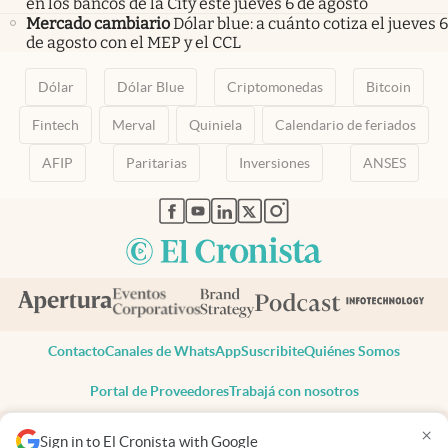
en los bancos de la City este jueves 6 de agosto
Mercado cambiario
Dólar blue: a cuánto cotiza el jueves 6
de agosto con el MEP y el CCL
Dólar
Dólar Blue
Criptomonedas
Bitcoin
Fintech
Merval
Quiniela
Calendario de feriados
AFIP
Paritarias
Inversiones
ANSES
abre en nueva pestaña
abre en nueva pestaña
abre en nueva pestaña
abre en nueva pestaña
abre en nueva pestaña
Contacto
Canales de WhatsApp
Suscribite
Quiénes Somos
Portal de Proveedores
Trabajá con nosotros
Copyright 2025 cronista.com
×
Sign in to El Cronista with Google