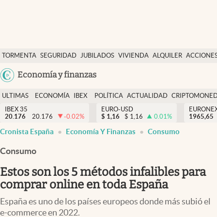
Últimas Noticias
TORMENTA
SEGURIDAD
JUBILADOS
VIVIENDA
ALQUILER
ACCIONE
Economía y finanzas
SOCIAL
Argentina
Economía y finanzas
Política
España
Actualidad
ULTIMAS
ECONOMÍA
IBEX
POLÍTICA
ACTUALIDAD
CRIPTOMONE
México
NOTICIAS
Y
Y
IBEX 35
EURO-USD
EURONE
Criptomonedas
20.176
20.176
-0.02
%
$
1,16
$
1,16
0.01
%
USA
1965,65
FINANZAS
EURO
Cronista España
Economía Y Finanzas
Consumo
Colombia
España
Uruguay
Consumo
Estos son los 5 métodos infalibles para
comprar online en toda España
España es uno de los países europeos donde más subió el
e-commerce en 2022.