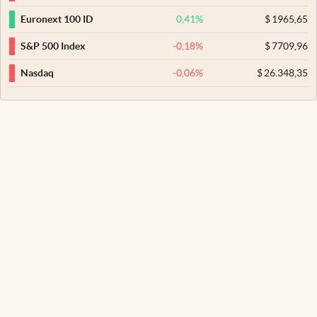
0,41
%
$
1965,65
Euronext 100 ID
-0,18
%
$
7709,96
S&P 500 Index
-0,06
%
$
26.348,35
Nasdaq