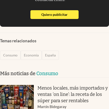
abre en nueva pestaña
Quiero publicitar
Temas relacionados
Consumo
Economía
España
Más noticias de
Consumo
Menos locales, más importados y
ventas ‘on line’: la receta de los
súper para ser rentables
Martín Bidegaray