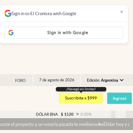
×
Sign in to El Cronista with Google
7 de agosto de 2026
Edición:
Argentina
FORO
¡Navegá sin limites!
Argentina
Suscribite x $999
Ingresá
España
México
DÓLAR BNA
$
1520
0.00
%
DÓLAR BL
USA
to y se votaría pasada la medianoche
Dólar hoy y dólar blue hoy: cu
Colombia