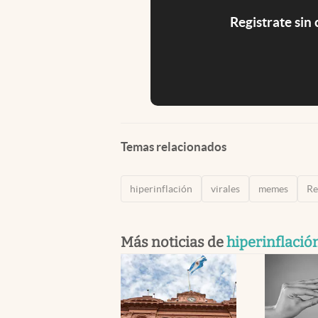
Registrate sin
Temas relacionados
hiperinflación
virales
memes
Re
Más noticias de
hiperinflació