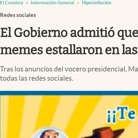
El Cronista
Información General
Hiperinflación
Infotechnology
Redes sociales
Clase
Clima
El Gobierno admitió que
Mundial 2026
memes estallaron en las
Eventos Corporativos
El Cronista Studio
Tras los anuncios del vocero presidencial, Ma
Mediakit
todas las redes sociales.
abre en nueva pestaña