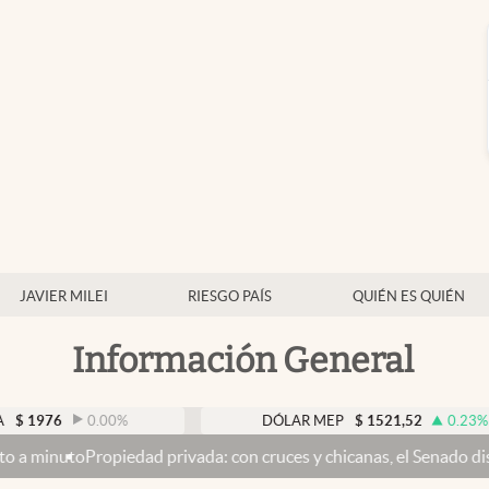
JAVIER MILEI
RIESGO PAÍS
QUIÉN ES QUIÉN
Información General
0.00
%
DÓLAR MEP
$
1521,52
0.23
%
iedad privada: con cruces y chicanas, el Senado discute el proyec