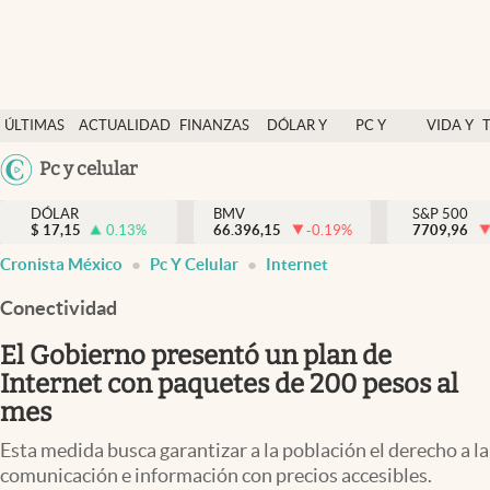
Últimas Noticias
ÚLTIMAS
ACTUALIDAD
FINANZAS
DÓLAR Y
PC Y
VIDA Y
Actualidad
NOTICIAS
Y
MERCADOS
CELULAR
ESTILO
Argentina
Pc y celular
Finanzas y economía
ECONOMÍA
España
Dólar y mercados
DÓLAR
BMV
S&P 500
$
17,15
0.13
%
66.396,15
-0.19
%
México
7709,96
Internacionales
Cronista México
Pc Y Celular
Internet
USA
Opinión
Colombia
Conectividad
Uruguay
Brand Strategy
El Gobierno presentó un plan de
Pc y celular
Internet con paquetes de 200 pesos al
mes
Vida y estilo
Esta medida busca garantizar a la población el derecho a la
Tv
comunicación e información con precios accesibles.