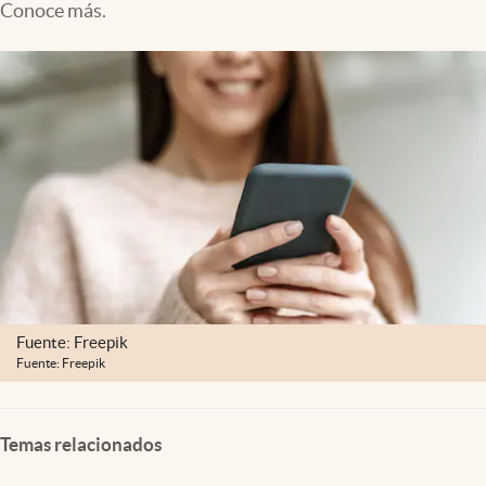
Conoce más.
Clima
Espiritualidad
Mediakit
abre en nueva pestaña
México
Fuente: Freepik
Fuente: Freepik
Temas relacionados