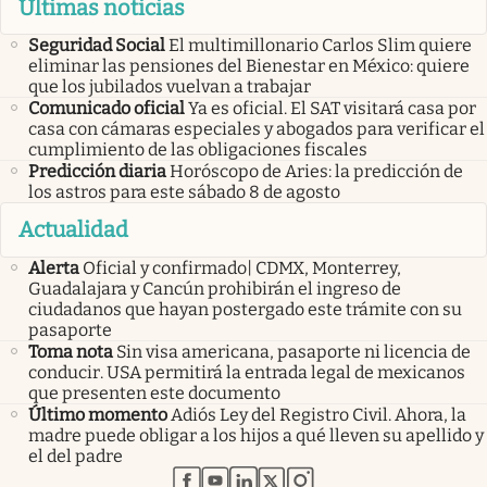
Últimas noticias
Seguridad Social
El multimillonario Carlos Slim quiere
eliminar las pensiones del Bienestar en México: quiere
que los jubilados vuelvan a trabajar
Comunicado oficial
Ya es oficial. El SAT visitará casa por
casa con cámaras especiales y abogados para verificar el
cumplimiento de las obligaciones fiscales
Predicción diaria
Horóscopo de Aries: la predicción de
los astros para este sábado 8 de agosto
Actualidad
Alerta
Oficial y confirmado| CDMX, Monterrey,
Guadalajara y Cancún prohibirán el ingreso de
ciudadanos que hayan postergado este trámite con su
pasaporte
Toma nota
Sin visa americana, pasaporte ni licencia de
conducir. USA permitirá la entrada legal de mexicanos
que presenten este documento
Último momento
Adiós Ley del Registro Civil. Ahora, la
madre puede obligar a los hijos a qué lleven su apellido y
el del padre
abre en nueva pestaña
abre en nueva pestaña
abre en nueva pestaña
abre en nueva pestaña
abre en nueva pestaña