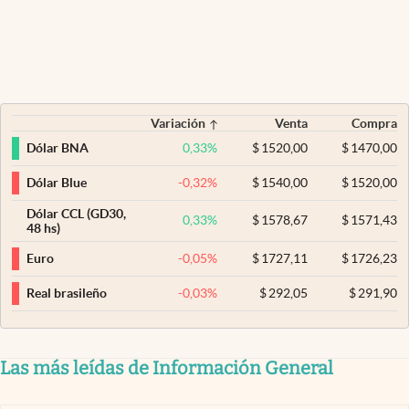
Variación
Venta
Compra
0,33
%
$
1520,00
$
1470,00
Dólar BNA
-0,32
%
$
1540,00
$
1520,00
Dólar Blue
Dólar CCL (GD30,
0,33
%
$
1578,67
$
1571,43
48 hs)
-0,05
%
$
1727,11
$
1726,23
Euro
-0,03
%
$
292,05
$
291,90
Real brasileño
Las más leídas de Información General