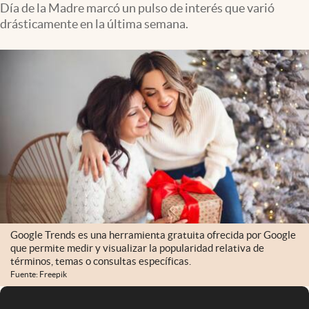
Día de la Madre marcó un pulso de interés que varió
Infotechnology
drásticamente en la última semana.
Clase
Clima
Mundial 2026
Eventos Corporativos
El Cronista Studio
Mediakit
abre en nueva pestaña
Argentina
Google Trends es una herramienta gratuita ofrecida por Google
que permite medir y visualizar la popularidad relativa de
términos, temas o consultas específicas.
Fuente: Freepik