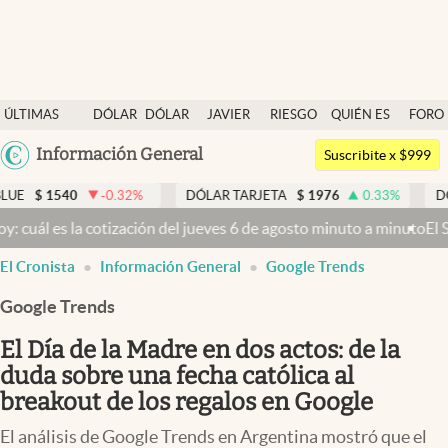
Últimas noticias
ÚLTIMAS
DÓLAR
DÓLAR
JAVIER
RIESGO
QUIÉN ES
FORO
Dólar
NOTICIAS
BLUE
MILEI
PAÍS
QUIÉN
Argentina
Información General
Members
Suscribite x $999
España
Economía y Política
40
-0.32
%
DÓLAR TARJETA
$
1976
0.33
%
DÓLAR MEP
México
ción del jueves 6 de agosto minuto a minuto
El Senado busca aprobar
Finanzas y Mercados
USA
El Cronista
Información General
Google Trends
Mercados Online
Colombia
Uruguay
Google Trends
Negocios
El Día de la Madre en dos actos: de la
Columnistas
duda sobre una fecha católica al
Otras secciones
breakout de los regalos en Google
Apertura
El análisis de Google Trends en Argentina mostró que el