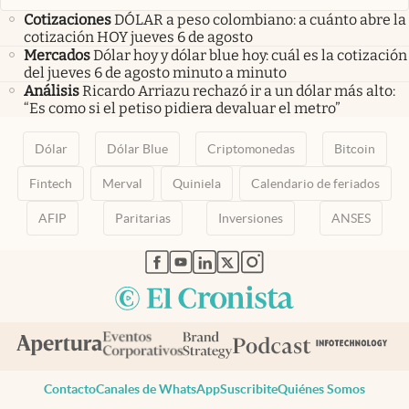
Cotizaciones
DÓLAR a peso colombiano: a cuánto abre la
cotización HOY jueves 6 de agosto
Mercados
Dólar hoy y dólar blue hoy: cuál es la cotización
del jueves 6 de agosto minuto a minuto
Análisis
Ricardo Arriazu rechazó ir a un dólar más alto:
“Es como si el petiso pidiera devaluar el metro”
Dólar
Dólar Blue
Criptomonedas
Bitcoin
Fintech
Merval
Quiniela
Calendario de feriados
AFIP
Paritarias
Inversiones
ANSES
abre en nueva pestaña
abre en nueva pestaña
abre en nueva pestaña
abre en nueva pestaña
abre en nueva pestaña
Contacto
Canales de WhatsApp
Suscribite
Quiénes Somos