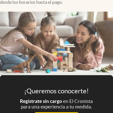
desde los horarios hasta el pago.
Infotechnology
Clase
Clima
Mundial 2026
Eventos Corporativos
El Cronista Studio
Mediakit
abre en nueva pestaña
Argentina
¡Queremos conocerte!
Registrate sin cargo
en El Cronista
para una experiencia a tu medida.