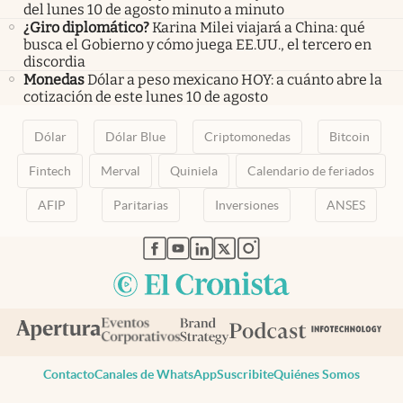
del lunes 10 de agosto minuto a minuto
¿Giro diplomático?
Karina Milei viajará a China: qué
busca el Gobierno y cómo juega EE.UU., el tercero en
discordia
Monedas
Dólar a peso mexicano HOY: a cuánto abre la
cotización de este lunes 10 de agosto
Dólar
Dólar Blue
Criptomonedas
Bitcoin
Fintech
Merval
Quiniela
Calendario de feriados
AFIP
Paritarias
Inversiones
ANSES
abre en nueva pestaña
abre en nueva pestaña
abre en nueva pestaña
abre en nueva pestaña
abre en nueva pestaña
Contacto
Canales de WhatsApp
Suscribite
Quiénes Somos