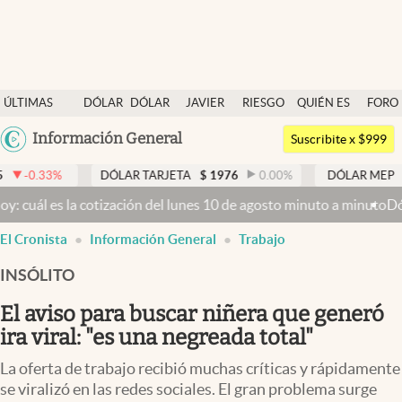
Últimas noticias
ÚLTIMAS
DÓLAR
DÓLAR
JAVIER
RIESGO
QUIÉN ES
FORO
Dólar
NOTICIAS
BLUE
MILEI
PAÍS
QUIÉN
Argentina
Información General
Members
Suscribite x $999
España
Economía y Política
DÓLAR TARJETA
$
1976
0.00
%
DÓLAR MEP
$
1526,03
México
 la cotización del lunes 10 de agosto minuto a minuto
Dólar hoy y dó
Finanzas y Mercados
USA
El Cronista
Información General
Trabajo
Mercados Online
Colombia
Uruguay
INSÓLITO
Negocios
El aviso para buscar niñera que generó
Columnistas
ira viral: "es una negreada total"
Otras secciones
La oferta de trabajo recibió muchas críticas y rápidamente
Apertura
se viralizó en las redes sociales. El gran problema surge