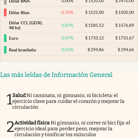
0,00
%
$
1520,00
$
1470,00
Dólar BNA
-0,33
%
$
1525,00
$
1505,00
Dólar Blue
Dólar CCL (GD30,
0,87
%
$
1585,52
$
1576,89
48 hs)
0,07
%
$
1733,12
$
1731,67
Euro
0,01
%
$
294,86
$
294,66
Real brasileño
Las más leídas de Información General
1
Salud
Ni caminata, ni gimnasio, ni bicicleta: el
ejercicio clave para cuidar el corazón y mejorar la
circulación
2
Actividad física
Ni gimnasio, ni correr ni bici fija: el
ejercicio ideal para perder peso, mejorar la
circulación y tonificar los músculos