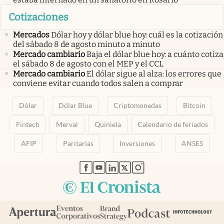
Cotizaciones
Mercados
Dólar hoy y dólar blue hoy: cuál es la cotización
del sábado 8 de agosto minuto a minuto
Mercado cambiario
Baja el dólar blue hoy: a cuánto cotiza
el sábado 8 de agosto con el MEP y el CCL
Mercado cambiario
El dólar sigue al alza: los errores que
conviene evitar cuando todos salen a comprar
Dólar
Dólar Blue
Criptomonedas
Bitcoin
Fintech
Merval
Quiniela
Calendario de feriados
AFIP
Paritarias
Inversiones
ANSES
abre en nueva pestaña
abre en nueva pestaña
abre en nueva pestaña
abre en nueva pestaña
abre en nueva pestaña