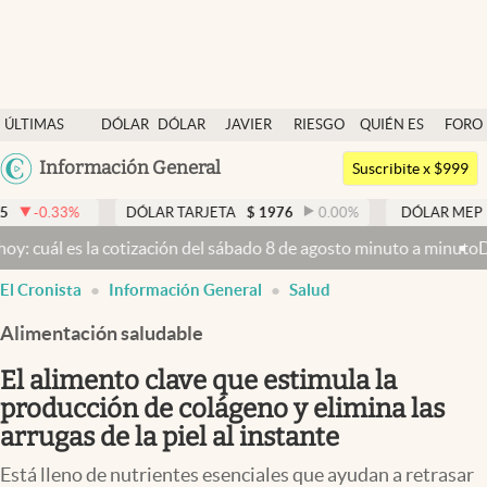
Últimas noticias
ÚLTIMAS
DÓLAR
DÓLAR
JAVIER
RIESGO
QUIÉN ES
FORO
Dólar
NOTICIAS
BLUE
MILEI
PAÍS
QUIÉN
Argentina
Información General
Members
Suscribite x $999
España
Economía y Política
DÓLAR TARJETA
$
1976
0.00
%
DÓLAR MEP
$
1526,03
México
la cotización del sábado 8 de agosto minuto a minuto
Dólar hoy y dó
Finanzas y Mercados
USA
El Cronista
Información General
Salud
Mercados Online
Colombia
Uruguay
Alimentación saludable
Negocios
El alimento clave que estimula la
Columnistas
producción de colágeno y elimina las
Otras secciones
arrugas de la piel al instante
Apertura
Está lleno de nutrientes esenciales que ayudan a retrasar