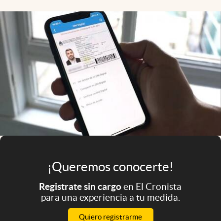
Infotechnology
Clase
Clima
Mundial 2026
Eventos Corporativos
El Cronista Studio
Mediakit
abre en nueva pestaña
Argentina
¡Queremos conocerte!
Registrate sin cargo
en El Cronista
para una experiencia a tu medida.
Quiero registrarme