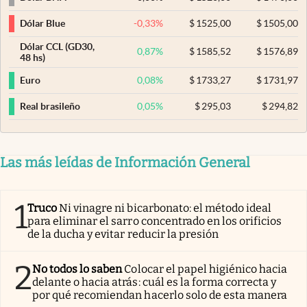
-0,33
%
$
1525,00
$
1505,00
Dólar Blue
Dólar CCL (GD30,
0,87
%
$
1585,52
$
1576,89
48 hs)
0,08
%
$
1733,27
$
1731,97
Euro
0,05
%
$
295,03
$
294,82
Real brasileño
Las más leídas de Información General
1
Truco
Ni vinagre ni bicarbonato: el método ideal
para eliminar el sarro concentrado en los orificios
de la ducha y evitar reducir la presión
2
No todos lo saben
Colocar el papel higiénico hacia
delante o hacia atrás: cuál es la forma correcta y
por qué recomiendan hacerlo solo de esta manera