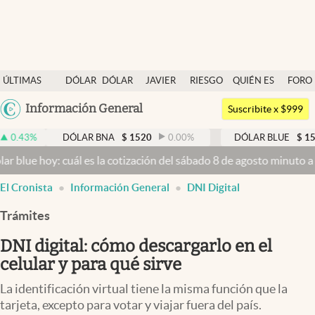
Últimas noticias
ÚLTIMAS
DÓLAR
DÓLAR
JAVIER
RIESGO
QUIÉN ES
FORO
Dólar
NOTICIAS
BLUE
MILEI
PAÍS
QUIÉN
Argentina
Información General
Members
Suscribite x $999
España
Economía y Política
DÓLAR BNA
$
1520
0.00
%
DÓLAR BLUE
$
1525
-0.33
México
: cuál es la cotización del sábado 8 de agosto minuto a minuto
Dóla
Finanzas y Mercados
USA
El Cronista
Información General
DNI Digital
Mercados Online
Colombia
Uruguay
Trámites
Negocios
DNI digital: cómo descargarlo en el
Columnistas
celular y para qué sirve
Otras secciones
La identificación virtual tiene la misma función que la
Apertura
tarjeta, excepto para votar y viajar fuera del país.