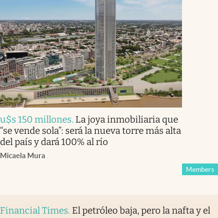
u$s 150 millones
.
La joya inmobiliaria que
“se vende sola”: será la nueva torre más alta
del país y dará 100% al río
Micaela Mura
Members
Financial Times
.
El petróleo baja, pero la nafta y el