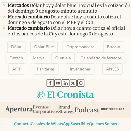
Mercados
Dólar hoy y dólar blue hoy: cuál es la cotización
del domingo 9 de agosto minuto a minuto
Mercado cambiario
Dólar blue hoy: a cuánto cotiza el
domingo 9 de agosto con el MEP y el CCL
Mercado cambiario
Dólar hoy: a cuánto cotiza el oficial
en los bancos de la City este domingo 9 de agosto
Dólar
Dólar Blue
Criptomonedas
Bitcoin
Fintech
Merval
Quiniela
Calendario de feriados
AFIP
Paritarias
Inversiones
ANSES
abre en nueva pestaña
abre en nueva pestaña
abre en nueva pestaña
abre en nueva pestaña
abre en nueva pestaña
Contacto
Canales de WhatsApp
Suscribite
Quiénes Somos