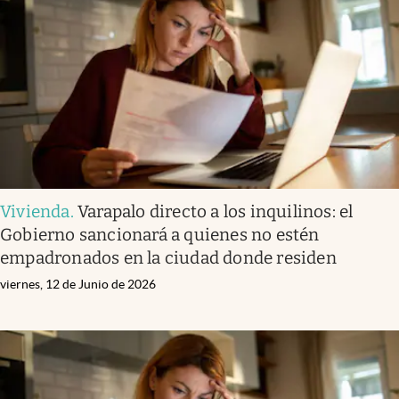
Infotechnology
Clase
Clima
Mundial 2026
Eventos Corporativos
El Cronista Studio
Vivienda
.
Varapalo directo a los inquilinos: el
Mediakit
Gobierno sancionará a quienes no estén
abre en nueva pestaña
empadronados en la ciudad donde residen
Argentina
viernes, 12 de Junio de 2026