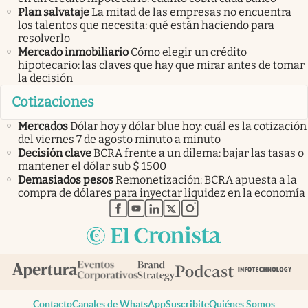
Plan salvataje
La mitad de las empresas no encuentra
los talentos que necesita: qué están haciendo para
resolverlo
Mercado inmobiliario
Cómo elegir un crédito
hipotecario: las claves que hay que mirar antes de tomar
la decisión
Cotizaciones
Mercados
Dólar hoy y dólar blue hoy: cuál es la cotización
del viernes 7 de agosto minuto a minuto
Decisión clave
BCRA frente a un dilema: bajar las tasas o
mantener el dólar sub $ 1500
Demasiados pesos
Remonetización: BCRA apuesta a la
compra de dólares para inyectar liquidez en la economía
abre en nueva pestaña
abre en nueva pestaña
abre en nueva pestaña
abre en nueva pestaña
abre en nueva pestaña
Contacto
Canales de WhatsApp
Suscribite
Quiénes Somos