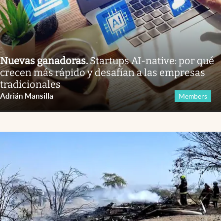
Nuevas ganadoras
.
Startups AI-native: por qué
crecen más rápido y desafían a las empresas
tradicionales
Adrián Mansilla
Members