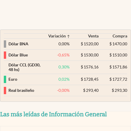
Variación
Venta
Compra
0,00
%
$
1520,00
$
1470,00
Dólar BNA
-0,65
%
$
1530,00
$
1510,00
Dólar Blue
Dólar CCL (GD30,
0,30
%
$
1576,16
$
1571,86
48 hs)
0,02
%
$
1728,45
$
1727,72
Euro
-0,00
%
$
293,40
$
293,30
Real brasileño
Las más leídas de Información General