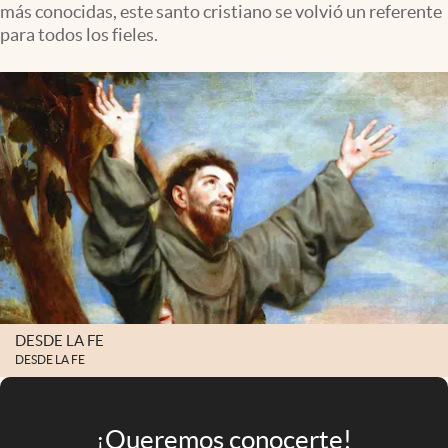
más conocidas, este santo cristiano se volvió un referente
Infotechnology
para todos los fieles.
Clase
Clima
Mundial 2026
Eventos Corporativos
El Cronista Studio
Mediakit
abre en nueva pestaña
Argentina
DESDE LA FE
DESDE LA FE
¡Queremos conocerte!