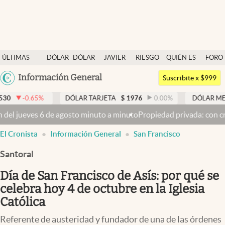
Últimas noticias
ÚLTIMAS
DÓLAR
DÓLAR
JAVIER
RIESGO
QUIÉN ES
FORO
Dólar
NOTICIAS
BLUE
MILEI
PAÍS
QUIÉN
Argentina
Información General
Members
Suscribite x $999
España
Economía y Política
DÓLAR TARJETA
$
1976
0.00
%
DÓLAR MEP
$
1521,52
México
to a minuto
Propiedad privada: con cruces y chicanas, el Senado dis
Finanzas y Mercados
USA
El Cronista
Información General
San Francisco
Mercados Online
Colombia
Uruguay
Santoral
Negocios
Día de San Francisco de Asís: por qué se
Columnistas
celebra hoy 4 de octubre en la Iglesia
Otras secciones
Católica
Apertura
Referente de austeridad y fundador de una de las órdenes