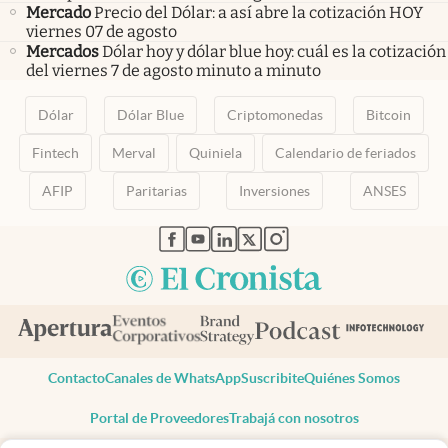
Mercado
Precio del Dólar: a así abre la cotización HOY
viernes 07 de agosto
Mercados
Dólar hoy y dólar blue hoy: cuál es la cotización
del viernes 7 de agosto minuto a minuto
Dólar
Dólar Blue
Criptomonedas
Bitcoin
Fintech
Merval
Quiniela
Calendario de feriados
AFIP
Paritarias
Inversiones
ANSES
abre en nueva pestaña
abre en nueva pestaña
abre en nueva pestaña
abre en nueva pestaña
abre en nueva pestaña
Contacto
Canales de WhatsApp
Suscribite
Quiénes Somos
Portal de Proveedores
Trabajá con nosotros