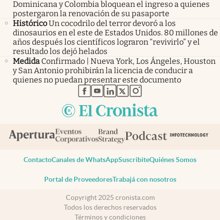
Dominicana y Colombia bloquean el ingreso a quienes
postergaron la renovación de su pasaporte
Histórico
Un cocodrilo del terror devoró a los
dinosaurios en el este de Estados Unidos. 80 millones de
años después los científicos lograron “revivirlo” y el
resultado los dejó helados
Medida
Confirmado | Nueva York, Los Ángeles, Houston
y San Antonio prohibirán la licencia de conducir a
quienes no puedan presentar este documento
abre en nueva pestaña
abre en nueva pestaña
abre en nueva pestaña
abre en nueva pestaña
abre en nueva pestaña
Contacto
Canales de WhatsApp
Suscribite
Quiénes Somos
Portal de Proveedores
Trabajá con nosotros
Copyright 2025 cronista.com
Todos los derechos reservados
Términos y condiciones