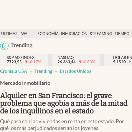
Últimas Noticias
ÚLTIMAS
WALL
ECONOMÍA
INMIGRACIÓN
STREAMING
TIEMPO
Finanzas y economía
NOTICIAS
STREET
Argentina
Trending
Wall Street y dólar
Y
España
Inmigración
DÓLAR
S&P 500 INDEX
NASDAQ
DÓLAR B
7723,55
-0.17
%
26.363,44
-0.83
%
México
$
1520
Trending
Cronista USA
Trending
Estados Unidos
USA
Tiempo
Colombia
Mercado inmobiliario
Uruguay
Ciencia y salud
Alquiler en San Francisco: el grave
Espiritual
problema que agobia a más de la mitad
de los inquilinos en el estado
Streaming
Qué pasa con las viviendas en renta en este estado. Por
PC y mobile
qué los más perjudicados serían los jóvenes.