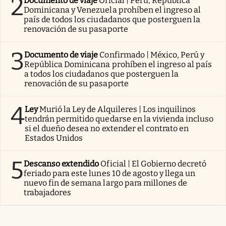
2
Documento de viaje
Oficial | Perú, República
Dominicana y Venezuela prohíben el ingreso al
país de todos los ciudadanos que posterguen la
renovación de su pasaporte
3
Documento de viaje
Confirmado | México, Perú y
República Dominicana prohíben el ingreso al país
a todos los ciudadanos que posterguen la
renovación de su pasaporte
4
Ley
Murió la Ley de Alquileres | Los inquilinos
tendrán permitido quedarse en la vivienda incluso
si el dueño desea no extender el contrato en
Estados Unidos
5
Descanso extendido
Oficial | El Gobierno decretó
feriado para este lunes 10 de agosto y llega un
nuevo fin de semana largo para millones de
trabajadores