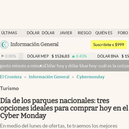
Últimas noticias
ÚLTIMAS
DÓLAR
DÓLAR
JAVIER
RIESGO
QUIÉN ES
FORO
Dólar
NOTICIAS
BLUE
MILEI
PAÍS
QUIÉN
Argentina
Información General
Members
Suscribite x $999
España
Economía y Política
DÓLAR MEP
$
1526,03
0.43
%
DÓLAR BNA
$
1520
0.00
México
uto a minuto
Dólar hoy y dólar blue hoy: cuál es la cotización del v
Finanzas y Mercados
USA
El Cronista
Información General
Cybermonday
Mercados Online
Colombia
Uruguay
Turismo
Negocios
Día de los parques nacionales: tres
Columnistas
opciones ideales para comprar hoy en el
Otras secciones
Cyber Monday
Apertura
En medio del lunes de ofertas, te traemos los mejores