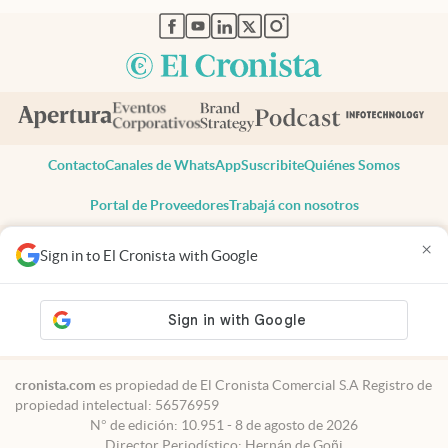
abre en nueva pestaña
abre en nueva pestaña
abre en nueva pestaña
abre en nueva pestaña
abre en nueva pestaña
Contacto
Canales de WhatsApp
Suscribite
Quiénes Somos
Portal de Proveedores
Trabajá con nosotros
Copyright 2025 cronista.com
×
Sign in to El Cronista with Google
Todos los derechos reservados
Términos y condiciones
Privacidad
Consentimiento
Tel:
+54 11 7078-3270
cronista.com
es propiedad de El Cronista Comercial S.A Registro de
propiedad intelectual: 56576959
N° de edición: 10.951 - 8 de agosto de 2026
Director Periodístico: Hernán de Goñi