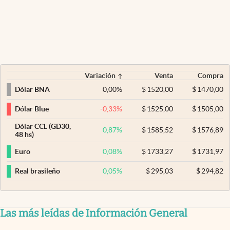
Variación
Venta
Compra
0,00
%
$
1520,00
$
1470,00
Dólar BNA
-0,33
%
$
1525,00
$
1505,00
Dólar Blue
Dólar CCL (GD30,
0,87
%
$
1585,52
$
1576,89
48 hs)
0,08
%
$
1733,27
$
1731,97
Euro
0,05
%
$
295,03
$
294,82
Real brasileño
Las más leídas de Información General