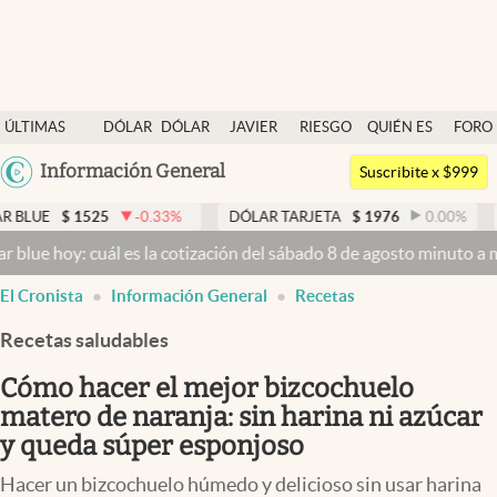
Últimas noticias
ÚLTIMAS
DÓLAR
DÓLAR
JAVIER
RIESGO
QUIÉN ES
FORO
Dólar
NOTICIAS
BLUE
MILEI
PAÍS
QUIÉN
Argentina
Información General
Members
Suscribite x $999
España
Economía y Política
525
-0.33
%
DÓLAR TARJETA
$
1976
0.00
%
DÓLAR ME
México
 cuál es la cotización del sábado 8 de agosto minuto a minuto
Dólar
Finanzas y Mercados
USA
El Cronista
Información General
Recetas
Mercados Online
Colombia
Uruguay
Recetas saludables
Negocios
Cómo hacer el mejor bizcochuelo
Columnistas
matero de naranja: sin harina ni azúcar
Otras secciones
y queda súper esponjoso
Apertura
Hacer un bizcochuelo húmedo y delicioso sin usar harina