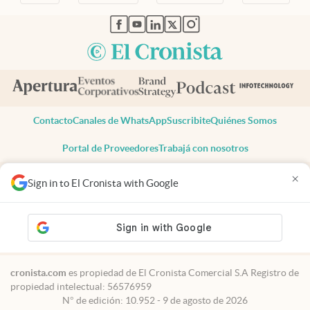
abre en nueva pestaña
abre en nueva pestaña
abre en nueva pestaña
abre en nueva pestaña
abre en nueva pestaña
Contacto
Canales de WhatsApp
Suscribite
Quiénes Somos
Portal de Proveedores
Trabajá con nosotros
Copyright 2025 cronista.com
×
Sign in to El Cronista with Google
Todos los derechos reservados
Términos y condiciones
Privacidad
Consentimiento
Tel:
+54 11 7078-3270
cronista.com
es propiedad de El Cronista Comercial S.A Registro de
propiedad intelectual: 56576959
N° de edición: 10.952 - 9 de agosto de 2026