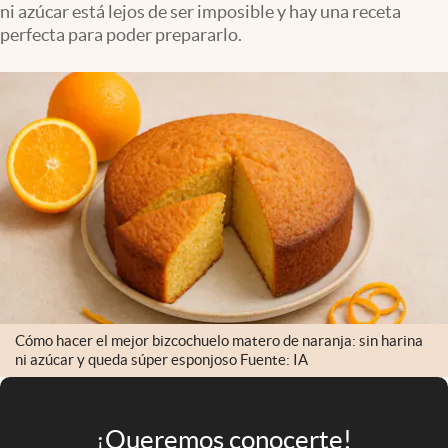
ni azúcar está lejos de ser imposible y hay una receta
Infotechnology
perfecta para poder prepararlo.
Clase
Clima
Mundial 2026
Eventos Corporativos
El Cronista Studio
Mediakit
abre en nueva pestaña
Argentina
Cómo hacer el mejor bizcochuelo matero de naranja: sin harina
ni azúcar y queda súper esponjoso Fuente: IA
¡Queremos conocerte!