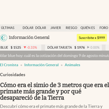
Últimas noticias
ÚLTIMAS
DÓLAR
DÓLAR
JAVIER
RIESGO
QUIÉN ES
FORO
Dólar
NOTICIAS
BLUE
MILEI
PAÍS
QUIÉN
Argentina
Información General
Members
Suscribite x $999
España
Economía y Política
25
-0.33
%
DÓLAR TARJETA
$
1976
0.00
%
DÓLAR MEP
México
oy: cuál es la cotización del domingo 9 de agosto minuto a minuto
D
Finanzas y Mercados
USA
El Cronista
Información General
Animales
Mercados Online
Colombia
Uruguay
Curiosidades
Negocios
Cómo era el simio de 3 metros que era el
Columnistas
primate más grande y por qué
Otras secciones
desapareció de la Tierra
Apertura
Descubrí cómo era el primate más grande de la Tierra y