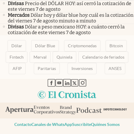
Divisas
Precio del DÓLAR HOY: así cerró la cotización de
este viernes 7 de agosto
Mercados
Dólar hoy y dólar blue hoy: cuál es la cotización
del viernes 7 de agosto minuto a minuto
Divisas
Dólar a peso mexicano HOY: a cuánto cerró la
cotización de este viernes 7 de agosto
Dólar
Dólar Blue
Criptomonedas
Bitcoin
Fintech
Merval
Quiniela
Calendario de feriados
AFIP
Paritarias
Inversiones
ANSES
abre en nueva pestaña
abre en nueva pestaña
abre en nueva pestaña
abre en nueva pestaña
abre en nueva pestaña
Contacto
Canales de WhatsApp
Suscribite
Quiénes Somos