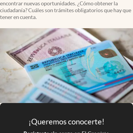
encontrar nuevas oportunidades. ¿Cómo obtener la
Infotechnology
ciudadanía? Cuáles son trámites obligatorios que hay que
Clase
tener en cuenta.
Clima
Mundial 2026
Eventos Corporativos
El Cronista Studio
Mediakit
abre en nueva pestaña
Argentina
¡Queremos conocerte!