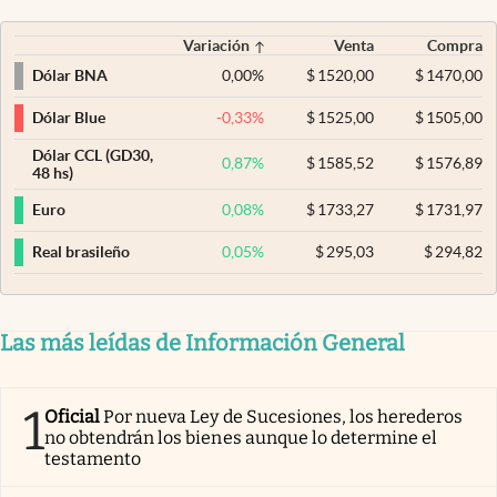
Variación
Venta
Compra
0,00
%
$
1520,00
$
1470,00
Dólar BNA
-0,33
%
$
1525,00
$
1505,00
Dólar Blue
Dólar CCL (GD30,
0,87
%
$
1585,52
$
1576,89
48 hs)
0,08
%
$
1733,27
$
1731,97
Euro
0,05
%
$
295,03
$
294,82
Real brasileño
Las más leídas de Información General
1
Oficial
Por nueva Ley de Sucesiones, los herederos
no obtendrán los bienes aunque lo determine el
testamento