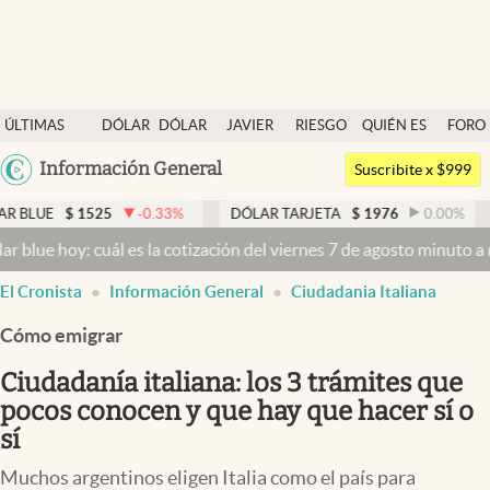
Últimas noticias
ÚLTIMAS
DÓLAR
DÓLAR
JAVIER
RIESGO
QUIÉN ES
FORO
Dólar
NOTICIAS
BLUE
MILEI
PAÍS
QUIÉN
Argentina
Información General
Members
Suscribite x $999
España
Economía y Política
1525
-0.33
%
DÓLAR TARJETA
$
1976
0.00
%
DÓLAR M
México
: cuál es la cotización del viernes 7 de agosto minuto a minuto
Dóla
Finanzas y Mercados
USA
El Cronista
Información General
Ciudadania Italiana
Mercados Online
Colombia
Uruguay
Cómo emigrar
Negocios
Ciudadanía italiana: los 3 trámites que
Columnistas
pocos conocen y que hay que hacer sí o
Otras secciones
sí
Apertura
Muchos argentinos eligen Italia como el país para