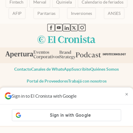
Fintech
Merval
Quiniela
Calendario de feriados
AFIP
Paritarias
Inversiones
ANSES
abre en nueva pestaña
abre en nueva pestaña
abre en nueva pestaña
abre en nueva pestaña
abre en nueva pestaña
Contacto
Canales de WhatsApp
Suscribite
Quiénes Somos
Portal de Proveedores
Trabajá con nosotros
Copyright 2025 cronista.com
×
Sign in to El Cronista with Google
Todos los derechos reservados
Términos y condiciones
Privacidad
Consentimiento
Tel:
+54 11 7078-3270