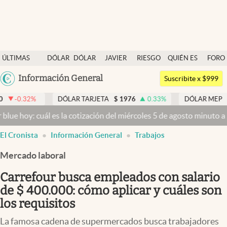
Últimas noticias
ÚLTIMAS
DÓLAR
DÓLAR
JAVIER
RIESGO
QUIÉN ES
FORO
Dólar
NOTICIAS
BLUE
MILEI
PAÍS
QUIÉN
Argentina
Información General
Members
Suscribite x $999
España
Economía y Política
DÓLAR TARJETA
$
1976
0.33
%
DÓLAR MEP
$
1518,45
-0
México
es la cotización del miércoles 5 de agosto minuto a minuto
Dólar ho
Finanzas y Mercados
USA
El Cronista
Información General
Trabajos
Mercados Online
Colombia
Uruguay
Mercado laboral
Negocios
Carrefour busca empleados con salario
Columnistas
de $ 400.000: cómo aplicar y cuáles son
Otras secciones
los requisitos
Apertura
La famosa cadena de supermercados busca trabajadores