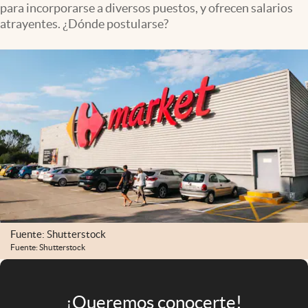
para incorporarse a diversos puestos, y ofrecen salarios
Infotechnology
atrayentes. ¿Dónde postularse?
Clase
Clima
Mundial 2026
Eventos Corporativos
El Cronista Studio
Mediakit
abre en nueva pestaña
Argentina
Fuente: Shutterstock
Fuente: Shutterstock
¡Queremos conocerte!