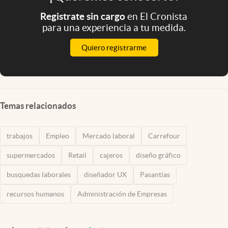
Registrate sin cargo
en El Cronista
para una experiencia a tu medida.
Quiero registrarme
Temas relacionados
trabajos
Empleo
Mercado laboral
Carrefour
supermercados
Retail
cajeros
diseño gráfico
busquedas laborales
diseñador UX
Pasantías
recursos humanos
Administración de Empresas