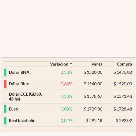
Variación
Venta
Compra
0,33
%
$
1520,00
$
1470,00
Dólar BNA
-0,32
%
$
1540,00
$
1520,00
Dólar Blue
Dólar CCL (GD30,
0,33
%
$
1578,67
$
1571,43
48 hs)
0,08
%
$
1729,36
$
1728,48
Euro
0,01
%
$
292,18
$
292,02
Real brasileño