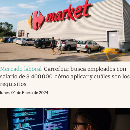
Infotechnology
Clase
Clima
Mundial 2026
Eventos Corporativos
El Cronista Studio
Mercado laboral
.
Carrefour busca empleados con
Mediakit
salario de $ 400.000: cómo aplicar y cuáles son los
abre en nueva pestaña
requisitos
Argentina
lunes, 01 de Enero de 2024