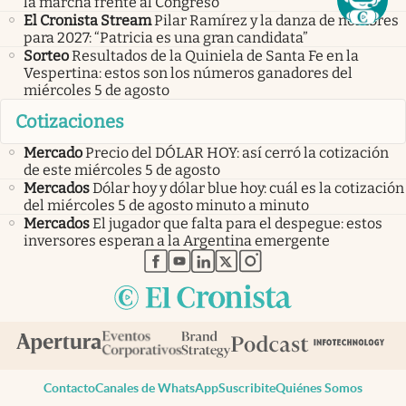
la marcha frente al Congreso
El Cronista Stream
Pilar Ramírez y la danza de nombres
para 2027: “Patricia es una gran candidata”
Sorteo
Resultados de la Quiniela de Santa Fe en la
Vespertina: estos son los números ganadores del
miércoles 5 de agosto
Cotizaciones
Mercado
Precio del DÓLAR HOY: así cerró la cotización
de este miércoles 5 de agosto
Mercados
Dólar hoy y dólar blue hoy: cuál es la cotización
del miércoles 5 de agosto minuto a minuto
Mercados
El jugador que falta para el despegue: estos
inversores esperan a la Argentina emergente
abre en nueva pestaña
abre en nueva pestaña
abre en nueva pestaña
abre en nueva pestaña
abre en nueva pestaña
Contacto
Canales de WhatsApp
Suscribite
Quiénes Somos