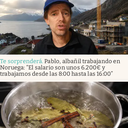
Te sorprenderá
.
Pablo, albañil trabajando en
Noruega: “El salario son unos 6.200€ y
trabajamos desde las 8:00 hasta las 16:00”