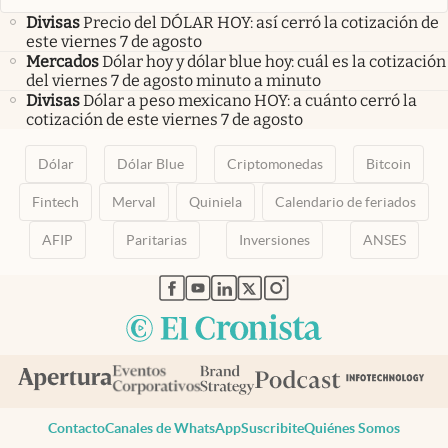
Divisas
Precio del DÓLAR HOY: así cerró la cotización de
este viernes 7 de agosto
Mercados
Dólar hoy y dólar blue hoy: cuál es la cotización
del viernes 7 de agosto minuto a minuto
Divisas
Dólar a peso mexicano HOY: a cuánto cerró la
cotización de este viernes 7 de agosto
Dólar
Dólar Blue
Criptomonedas
Bitcoin
Fintech
Merval
Quiniela
Calendario de feriados
AFIP
Paritarias
Inversiones
ANSES
abre en nueva pestaña
abre en nueva pestaña
abre en nueva pestaña
abre en nueva pestaña
abre en nueva pestaña
Contacto
Canales de WhatsApp
Suscribite
Quiénes Somos