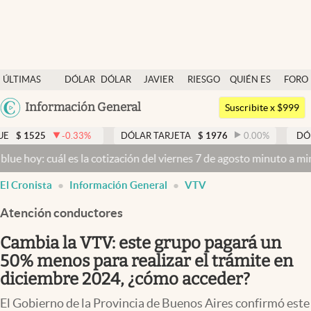
Últimas noticias
ÚLTIMAS
DÓLAR
DÓLAR
JAVIER
RIESGO
QUIÉN ES
FORO
Dólar
NOTICIAS
BLUE
MILEI
PAÍS
QUIÉN
Argentina
Información General
Members
Suscribite x $999
España
Economía y Política
-0.33
%
DÓLAR TARJETA
$
1976
0.00
%
DÓLAR MEP
$
México
uál es la cotización del viernes 7 de agosto minuto a minuto
Dólar 
Finanzas y Mercados
USA
El Cronista
Información General
VTV
Mercados Online
Colombia
Uruguay
Atención conductores
Negocios
Cambia la VTV: este grupo pagará un
Columnistas
50% menos para realizar el trámite en
Otras secciones
diciembre 2024, ¿cómo acceder?
Apertura
El Gobierno de la Provincia de Buenos Aires confirmó este