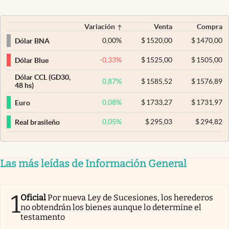
Variación
Venta
Compra
0,00
%
$
1520,00
$
1470,00
Dólar BNA
-0,33
%
$
1525,00
$
1505,00
Dólar Blue
Dólar CCL (GD30,
0,87
%
$
1585,52
$
1576,89
48 hs)
0,08
%
$
1733,27
$
1731,97
Euro
0,05
%
$
295,03
$
294,82
Real brasileño
Las más leídas de Información General
1
Oficial
Por nueva Ley de Sucesiones, los herederos
no obtendrán los bienes aunque lo determine el
testamento