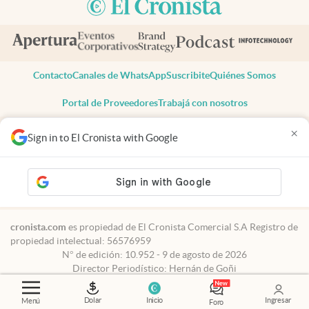
Contacto
Canales de WhatsApp
Suscribite
Quiénes Somos
Portal de Proveedores
Trabajá con nosotros
Copyright 2025 cronista.com
×
Sign in to El Cronista with Google
Todos los derechos reservados
Términos y condiciones
Privacidad
Consentimiento
Tel:
+54 11 7078-3270
cronista.com
es propiedad de El Cronista Comercial S.A Registro de
propiedad intelectual: 56576959
N° de edición: 10.952 - 9 de agosto de 2026
Director Periodístico: Hernán de Goñi
Dolar
Inicio
Ingresar
Menú
Foro