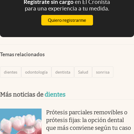
Registrate sin cargo
en El Cronista
para una experiencia a tu medida.
Quiero registrarme
Temas relacionados
dientes
odontología
dentista
Salud
sonrisa
Más noticias de
dientes
Prótesis parciales removibles o
prótesis fijas: la opción dental
que más conviene según tu caso