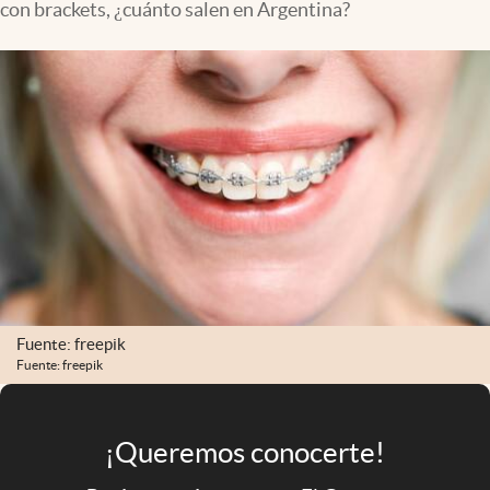
con brackets, ¿cuánto salen en Argentina?
Infotechnology
Clase
Clima
Mundial 2026
Eventos Corporativos
El Cronista Studio
Mediakit
abre en nueva pestaña
Argentina
Fuente: freepik
Fuente: freepik
¡Queremos conocerte!