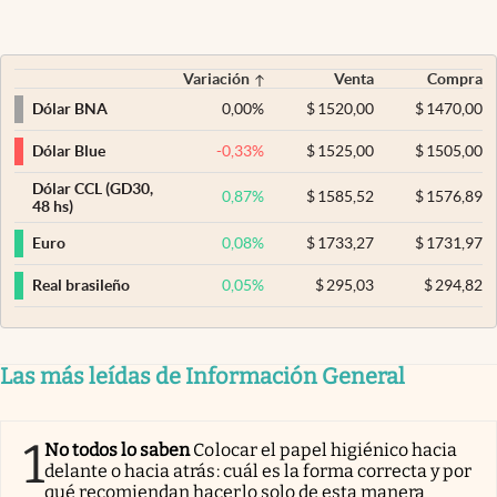
Variación
Venta
Compra
0,00
%
$
1520,00
$
1470,00
Dólar BNA
-0,33
%
$
1525,00
$
1505,00
Dólar Blue
Dólar CCL (GD30,
0,87
%
$
1585,52
$
1576,89
48 hs)
0,08
%
$
1733,27
$
1731,97
Euro
0,05
%
$
295,03
$
294,82
Real brasileño
Las más leídas de Información General
1
No todos lo saben
Colocar el papel higiénico hacia
delante o hacia atrás: cuál es la forma correcta y por
qué recomiendan hacerlo solo de esta manera