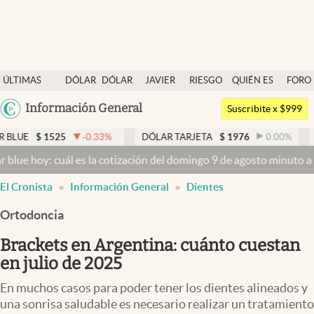
Últimas noticias
ÚLTIMAS
DÓLAR
DÓLAR
JAVIER
RIESGO
QUIÉN ES
FORO
Dólar
NOTICIAS
BLUE
MILEI
PAÍS
QUIÉN
Argentina
Información General
Members
Suscribite x $999
España
Economía y Política
525
-0.33
%
DÓLAR TARJETA
$
1976
0.00
%
DÓLAR ME
México
 cuál es la cotización del domingo 9 de agosto minuto a minuto
Dóla
Finanzas y Mercados
USA
El Cronista
Información General
Dientes
Mercados Online
Colombia
Uruguay
Ortodoncia
Negocios
Brackets en Argentina: cuánto cuestan
Columnistas
en julio de 2025
Otras secciones
En muchos casos para poder tener los dientes alineados y
Apertura
una sonrisa saludable es necesario realizar un tratamiento