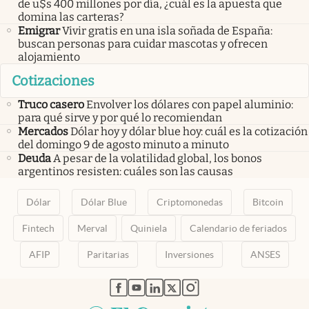
de u$s 400 millones por día, ¿cuál es la apuesta que
domina las carteras?
Emigrar
Vivir gratis en una isla soñada de España:
buscan personas para cuidar mascotas y ofrecen
alojamiento
Cotizaciones
Truco casero
Envolver los dólares con papel aluminio:
para qué sirve y por qué lo recomiendan
Mercados
Dólar hoy y dólar blue hoy: cuál es la cotización
del domingo 9 de agosto minuto a minuto
Deuda
A pesar de la volatilidad global, los bonos
argentinos resisten: cuáles son las causas
Dólar
Dólar Blue
Criptomonedas
Bitcoin
Fintech
Merval
Quiniela
Calendario de feriados
AFIP
Paritarias
Inversiones
ANSES
abre en nueva pestaña
abre en nueva pestaña
abre en nueva pestaña
abre en nueva pestaña
abre en nueva pestaña