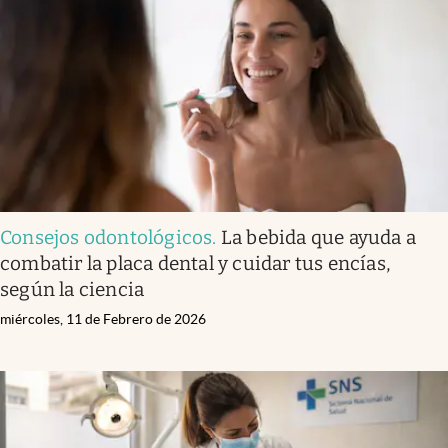
Infotechnology
Clase
Clima
Mundial 2026
Eventos Corporativos
El Cronista Studio
Consejos odontológicos
.
La bebida que ayuda a
Mediakit
combatir la placa dental y cuidar tus encías,
abre en nueva pestaña
según la ciencia
Argentina
miércoles, 11 de Febrero de 2026