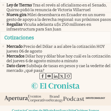
Ley de Tierras
Tras el revés al oficialismo en el Senado,
Quirno pidió la renuncia de Victoria Villarruel
Nueva gira
Milei desembarca en Ecuador en un nuevo
gesto de apoyo a la derecha regional: sus próximos pasos
Regalías
Vicuña adelanta u$s 250 millones en
infraestructura para San Juan
Cotizaciones
Mercado
Precio del Dólar: a así abre la cotización HOY
jueves 06 de agosto
Mercados
Dólar hoy y dólar blue hoy: cuál es la cotización
del jueves 6 de agosto minuto a minuto
Dato clave
Subibaja de tasas en pesos y cae la vedette del
mercado: ¿qué pasa?
abre en nueva pestaña
abre en nueva pestaña
abre en nueva pestaña
abre en nueva pestaña
abre en nueva pestaña
Contacto
Canales de WhatsApp
Suscribite
Quiénes Somos