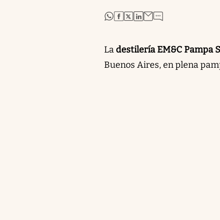
abre en nueva pestaña
abre en nueva pestaña
abre en nueva pestaña
abre en nueva pestaña
La
destilería EM&C Pampa S
Buenos Aires, en plena pa