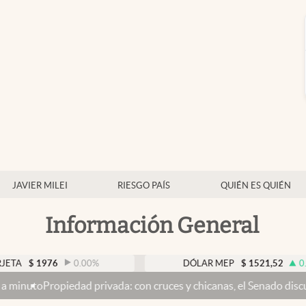
JAVIER MILEI
RIESGO PAÍS
QUIÉN ES QUIÉN
Información General
76
0.00
%
DÓLAR MEP
$
1521,52
0.23
%
d privada: con cruces y chicanas, el Senado discute el proyecto y 