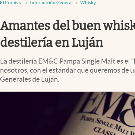
El Cronista
Información General
Whisky
Infotechnology
Clase
Amantes del buen whisk
Clima
Mundial 2026
destilería en Luján
Eventos Corporativos
La destilería EM&C Pampa Single Malt es el
El Cronista Studio
nosotros, con el estándar que queremos de u
Mediakit
Generales de Luján.
abre en nueva pestaña