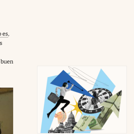
o es
,
s
n buen