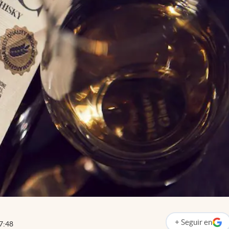
+
Seguir
en
7:48
abre en nueva p