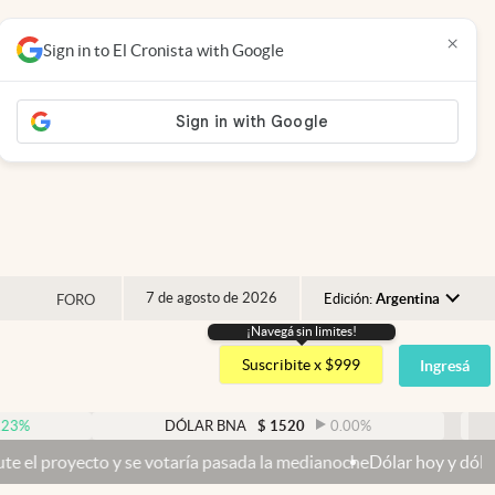
×
Sign in to El Cronista with Google
7 de agosto de 2026
Edición:
Argentina
FORO
¡Navegá sin limites!
Argentina
Suscribite x $999
Ingresá
España
México
DÓLAR BNA
$
1520
0.00
%
DÓLAR
USA
se votaría pasada la medianoche
Dólar hoy y dólar blue hoy: cuál es
Colombia