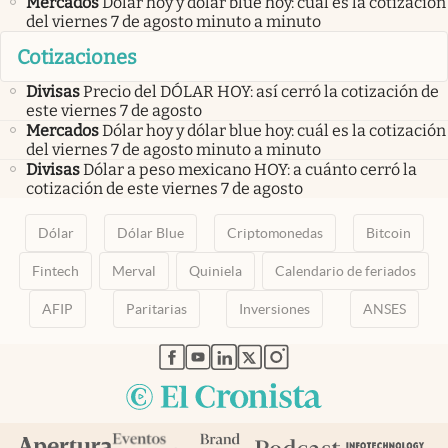
Mercados
Dólar hoy y dólar blue hoy: cuál es la cotización
del viernes 7 de agosto minuto a minuto
Cotizaciones
Divisas
Precio del DÓLAR HOY: así cerró la cotización de
este viernes 7 de agosto
Mercados
Dólar hoy y dólar blue hoy: cuál es la cotización
del viernes 7 de agosto minuto a minuto
Divisas
Dólar a peso mexicano HOY: a cuánto cerró la
cotización de este viernes 7 de agosto
Dólar
Dólar Blue
Criptomonedas
Bitcoin
Fintech
Merval
Quiniela
Calendario de feriados
AFIP
Paritarias
Inversiones
ANSES
abre en nueva pestaña
abre en nueva pestaña
abre en nueva pestaña
abre en nueva pestaña
abre en nueva pestaña