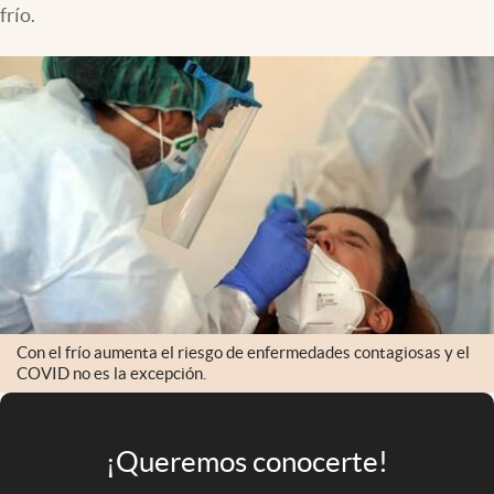
frío.
Infotechnology
Clase
Clima
Mundial 2026
Eventos Corporativos
El Cronista Studio
Mediakit
abre en nueva pestaña
Argentina
Con el frío aumenta el riesgo de enfermedades contagiosas y el
COVID no es la excepción.
¡Queremos conocerte!