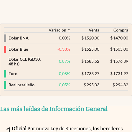
Variación
Venta
Compra
0,00
%
$
1520,00
$
1470,00
Dólar BNA
-0,33
%
$
1525,00
$
1505,00
Dólar Blue
Dólar CCL (GD30,
0,87
%
$
1585,52
$
1576,89
48 hs)
0,08
%
$
1733,27
$
1731,97
Euro
0,05
%
$
295,03
$
294,82
Real brasileño
Las más leídas de Información General
Oficial
Por nueva Ley de Sucesiones, los herederos