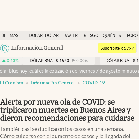
Últimas noticias
ÚLTIMAS
DÓLAR
DÓLAR
JAVIER
RIESGO
QUIÉN ES
FORO
Dólar
NOTICIAS
BLUE
MILEI
PAÍS
QUIÉN
Argentina
Información General
Members
Suscribite x $999
España
Economía y Política
DÓLAR BNA
$
1520
0.00
%
DÓLAR BLUE
$
1525
-0.3
México
y: cuál es la cotización del viernes 7 de agosto minuto a minuto
Dól
Finanzas y Mercados
USA
El Cronista
Información General
COVID-19
Mercados Online
Colombia
Uruguay
Negocios
Alerta por nueva ola de COVID: se
Columnistas
triplicaron muertes en Buenos Aires y
dieron recomendaciones para cuidarse
Otras secciones
También casi se duplicaron los casos en una semana.
Apertura
Cómo cuidarse con el aumento de casos y la llegada del