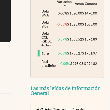
Variación
Venta
Compra
Dólar
0,00
%
$
1520,00
$
1470,00
BNA
Dólar
-0,33
%
$
1525,00
$
1505,00
Blue
Dólar
CCL
0,87
%
$
1585,52
$
1576,89
(GD30,
48 hs)
0,08
%
$
1733,27
$
1731,97
Euro
Real
0,05
%
$
295,03
$
294,82
brasileño
Las más leídas de Información
General
Oficial
Por nueva Ley de