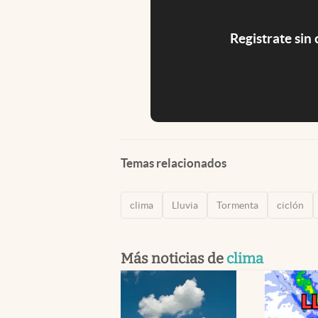
Registrate sin
Temas relacionados
clima
Lluvia
Tormenta
ciclón
Más noticias de
clima