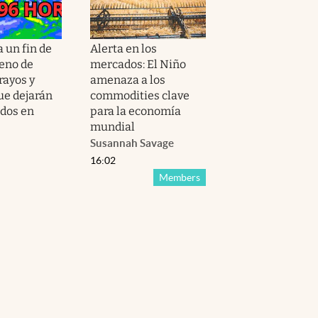
 un fin de
Alerta en los
eno de
mercados: El Niño
 rayos y
amenaza a los
ue dejarán
commodities clave
ados en
para la economía
mundial
Susannah Savage
16:02
Members