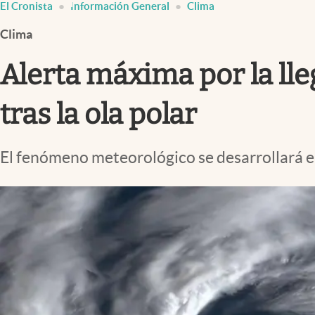
El Cronista
Información General
Clima
Infotechnology
Clima
Clase
Clima
Alerta máxima por la lle
Mundial 2026
tras la ola polar
Eventos Corporativos
El Cronista Studio
El fenómeno meteorológico se desarrollará en 
Mediakit
abre en nueva pestaña