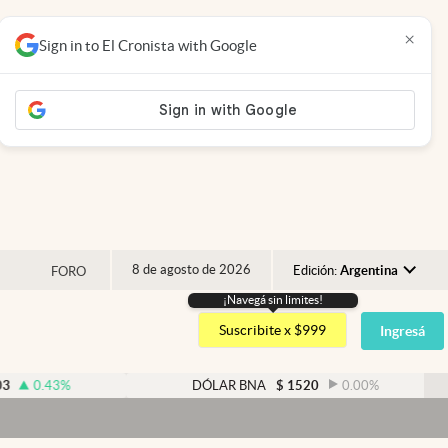
×
Sign in to El Cronista with Google
8 de agosto de 2026
Edición:
Argentina
FORO
¡Navegá sin limites!
Argentina
Suscribite x $999
Ingresá
España
México
%
DÓLAR BNA
$
1520
0.00
%
USA
Colombia