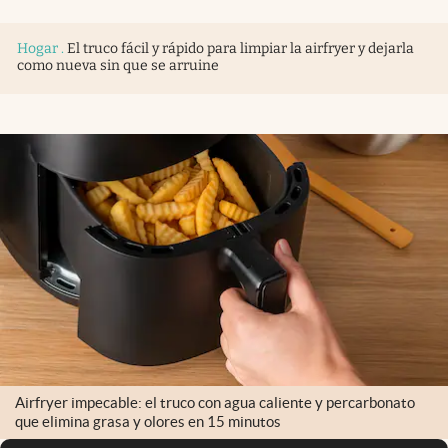
Infotechnology
Hogar
.
El truco fácil y rápido para limpiar la airfryer y dejarla
Clase
como nueva sin que se arruine
Clima
Mundial 2026
Eventos Corporativos
El Cronista Studio
Mediakit
abre en nueva pestaña
Argentina
Airfryer impecable: el truco con agua caliente y percarbonato
que elimina grasa y olores en 15 minutos