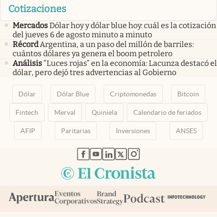
Cotizaciones
Mercados
Dólar hoy y dólar blue hoy: cuál es la cotización
del jueves 6 de agosto minuto a minuto
Récord
Argentina, a un paso del millón de barriles:
cuántos dólares ya genera el boom petrolero
Análisis
“Luces rojas” en la economía: Lacunza destacó el
dólar, pero dejó tres advertencias al Gobierno
Dólar
Dólar Blue
Criptomonedas
Bitcoin
Fintech
Merval
Quiniela
Calendario de feriados
AFIP
Paritarias
Inversiones
ANSES
abre en nueva pestaña
abre en nueva pestaña
abre en nueva pestaña
abre en nueva pestaña
abre en nueva pestaña