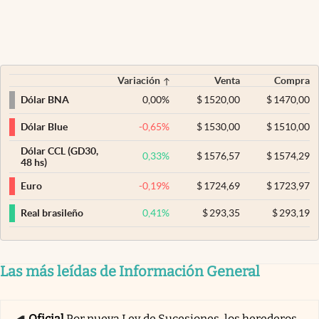
Variación
Venta
Compra
0,00
%
$
1520,00
$
1470,00
Dólar BNA
-0,65
%
$
1530,00
$
1510,00
Dólar Blue
Dólar CCL (GD30,
0,33
%
$
1576,57
$
1574,29
48 hs)
-0,19
%
$
1724,69
$
1723,97
Euro
0,41
%
$
293,35
$
293,19
Real brasileño
Las más leídas de Información General
Oficial
Por nueva Ley de Sucesiones, los herederos