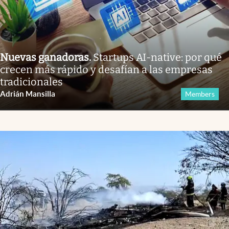
Nuevas ganadoras
.
Startups AI-native: por qué
crecen más rápido y desafían a las empresas
tradicionales
Adrián Mansilla
Members