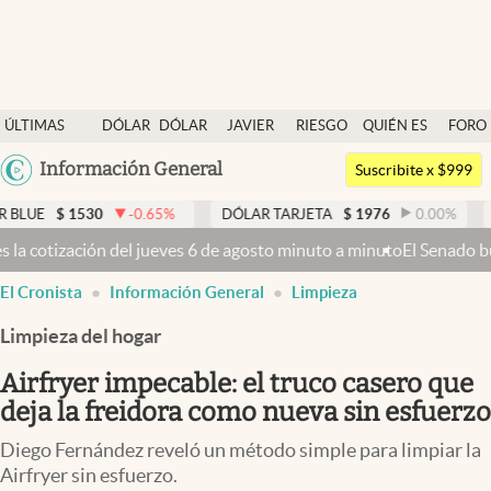
Últimas noticias
ÚLTIMAS
DÓLAR
DÓLAR
JAVIER
RIESGO
QUIÉN ES
FORO
Dólar
NOTICIAS
BLUE
MILEI
PAÍS
QUIÉN
Argentina
Información General
Members
Suscribite x $999
España
Economía y Política
1530
-0.65
%
DÓLAR TARJETA
$
1976
0.00
%
DÓLAR 
México
 jueves 6 de agosto minuto a minuto
El Senado busca aprobar la Ley 
Finanzas y Mercados
USA
El Cronista
Información General
Limpieza
Mercados Online
Colombia
Uruguay
Limpieza del hogar
Negocios
Airfryer impecable: el truco casero que
Columnistas
deja la freidora como nueva sin esfuerzo
Otras secciones
Diego Fernández reveló un método simple para limpiar la
Apertura
Airfryer sin esfuerzo.