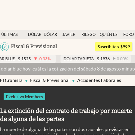
Últimas noticias
ÚLTIMAS
DÓLAR
DÓLAR
JAVIER
RIESGO
QUIÉN ES
FORO
Dólar
NOTICIAS
BLUE
MILEI
PAÍS
QUIÉN
Argentina
Fiscal & Previsional
Members
Suscribite x $999
España
Economía y Política
1525
-0.33
%
DÓLAR TARJETA
$
1976
0.00
%
DÓLAR 
México
 hoy: cuál es la cotización del sábado 8 de agosto minuto a minuto
Finanzas y Mercados
USA
El Cronista
Fiscal & Previsional
Accidentes Laborales
Mercados Online
Colombia
Uruguay
Negocios
Exclusivo Members
Columnistas
La extinción del contrato de trabajo por muerte
Otras secciones
de alguna de las partes
Apertura
La muerte de alguna de las partes son dos causales previstas en