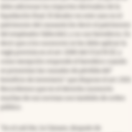
debe adicionar los importes derivados de la
liquidación final. El deudor en este caso es el
patrimonio del causante (es decir el patrimonio
del empleador fallecido), y no sus herederos. Es
decir que a los sucesores se les debe aplicar la
regla prevista en el art. 2280 del CCyCN (2), y
como excepción responde el heredero cuando
se presentan las causales de pérdida del"
beneficio de inventario" que dispone el art. 2321.
Recordemos que en el derecho sucesorio
muchas de sus normas son también de orden
público.
"En el sub lite, la Cámara, después de