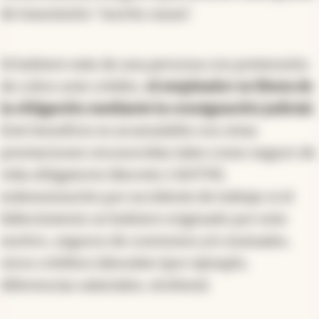
de trasmisión "mortis causa".
Si hubiere más de una persona con pretensión
de cobro este crédito,
el empleador se libera de
la obligación mediante la consignación judicial.
Este beneficio es acumulable con otras
prestaciones reconocidas tales como seguro de
vida obligatorio (decreto 1.567/74),
indemnización por accidente de trabajo si el
fallecimiento se hubiere originado por este
motivo, seguros de convenios y/o mutuales,
otros créditos laborales (por ejemplo,
diferencias salariales, etcétera).