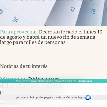
Para aprovechar
.
Decretan feriado el lunes 10
de agosto y habrá un nuevo fin de semana
largo para miles de personas
Noticias de tu interés
Mercados
.
Dólar hoy y
Descuento para jubilados acá
Descuento para estudiantes acá
|
dólar blue hoy: cuál es la
cotización del sábado 8
|
de agosto minuto a
¡Ahora también podés pagar a través de Mercado Pago!
minuto