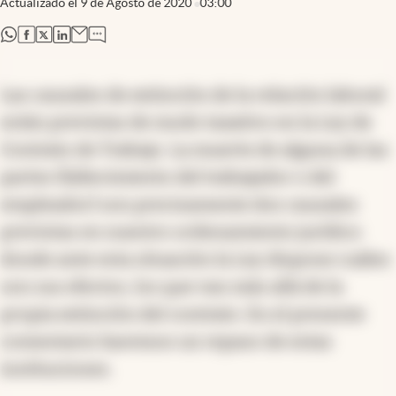
Actualizado el
9 de Agosto de 2020
03:00
abre en nueva pestaña
abre en nueva pestaña
abre en nueva pestaña
abre en nueva pestaña
Las causales de extinción de la relación laboral
están previstas de modo taxativo en la Ley de
Contrato de Trabajo. La muerte de alguna de las
partes (fallecimiento del trabajador o del
empleador) son precisamente dos causales
previstas en nuestro ordenamiento jurídico
donde ante esta situación la Ley dispone cuáles
son sus efectos, los que van más allá de la
propia extinción del contrato. En el presente
comentario haremos un repaso de estas
instituciones.