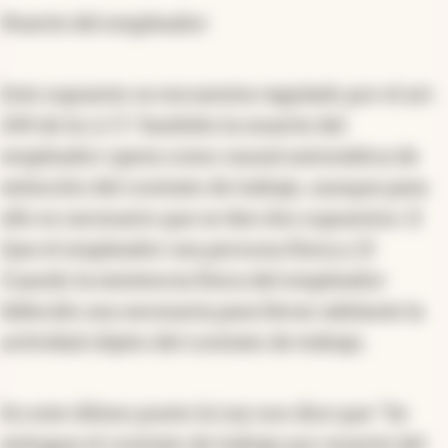
Muerte del empleador
Este supuesto se encuentra regulado por el art.
249 de la L.C.T. También la muerte del
empleador opera como causal automática de
extinción del contrato de trabajo, aunque para
ello es necesario que se den dos supuestos: 1)
Que el empleador sea persona física y 2)
Cuando la existencia física del empleador
fallecido sea necesaria para llevar adelante la
actividad objeto del contrato de trabajo.
En este último punto la Ley nos dice que "Se
extingue el contrato de trabajo por muerte del