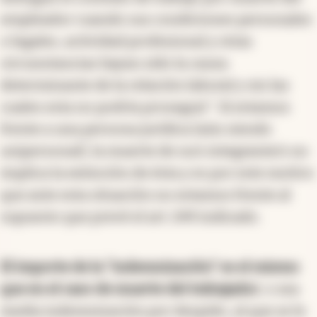
empleador cuando sus condiciones personales
o legales, actividad profesional y otras
circunstancias hayan sido la causa
determinante de la relación laboral y sin las
cuales esta no podría proseguir". Si estamos
frente a una persona jurídica (aún siendo
unipersonal), la muerte de su/s integrante/s no
implica la extinción de ésta y es por este motivo
que ante esta situación no estamos frente al
supuesto que prevé el art. 249 indicado.
El importe de la "indemnización" es el mismo
que en el caso de muerte del trabajador
, o sea
media indemnización por despido, al que se le