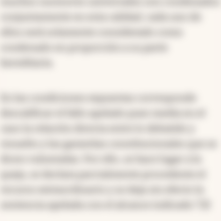
muchos sucesores universales son condenados
conjuntamente en esta calidad, cada uno de
ellos será solamente considerado como
condenado en proporción a su parte
hereditaria.
En las condiciones expuestas corresponde
descalificar el fallo apelado pues media en el
caso la relación directa entre lo debatido y
resuelto y las garantías constitucionales que se
dicen vulneradas. Por ello, se hace lugar a la
queja, se declara parcialmente procedente el
recurso extraordinario y se deja sin efecto la
sentencia apelada con el alcance indicado."(3)