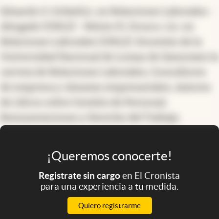
Eduardo O. SchielLic. en Relaciones Laborales -
Abogado (UNLZ) - Néstor R. Orozco, Lic. en
Relaciones Laborales (UNLZ). Docentes de la
Universidad Nacional de Lomas de Zamoraen la
carrera de Relaciones Laborales; Consultores
de empresa y cámaras empresariales; Autores
de Libros sobre Gestión de Personal,
Remuneraciones y Derecho del Trabajo.
¡Queremos conocerte!
Registrate sin cargo
en El Cronista
para una experiencia a tu medida.
Quiero registrarme