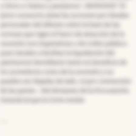
y Otros s/ Daños y perjuicios", 08/09/2015 "El
juicio sucesorio atrae las acciones por deudas
personales del difunto sobre la base de las
normas que rigen el fuero de atracción de la
sucesión son imperativas o de orden público,
pues tienden a facilitar la liquidación del
patrimonio hereditario tanto en beneficio de
los acreedores como de la sucesión y no
pueden ser dejadas de lado, ni por convención
de las partes. -Del dictamen de la Procuración
General al que la Corte remite.
---