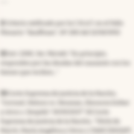
---
1)
Criterio ratificado por la C.N.A.T. en el Fallo
Plenario "Kauffman", Nº 280 del 12/08/1992
(2)
Art. 2280, 3er. Párrafo "En principio,
responden por las deudas del causante con los
bienes que reciben..."
(3)
Corte Suprema de justicia de la Nación,
"Coronel, Nelson vs. Neuman, Eleonora Esther
y otros s. Despido" 19/09/2017" (4) Corte
Suprema de justicia de la Nación, "Vilchi de
March, María Angélica y Otros c/ PAMI (INSSJP)