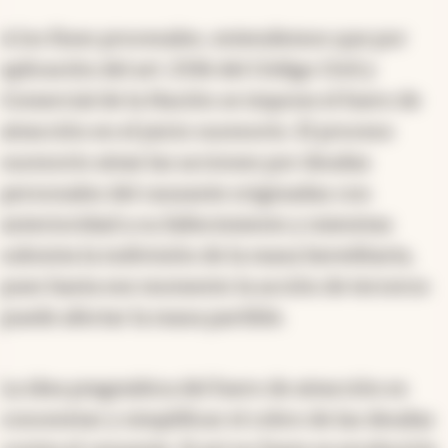
A los fines procesales, entendemos que por
aplicación del art. 2336 del Código Civil y
Comercial de la Nación se impone el fuero de
atracción en el juicio sucesorio. El proceso
sucesorio atrae las acciones por deudas
personales del causante originadas con
anterioridad a su fallecimiento y mientras
subsista la indivisión de la masa hereditaria,
pues hasta ese momento la acción de terceros
puede afectar la masa partible.
La idea pragmática del fuero de atracción es
concentrar y simplificar el cobro de las deudas