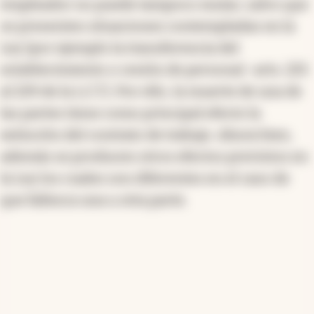
empleador no puede tampoco mutar, salvo que
se presenten situaciones contempladas en la
Ley (por ejemplo la transferencia del
establecimiento o cesión de personal -arts. 225
al 229 de la L.C.T.). Por ello, la muerte de una de
las partes tiene como principal efecto la
extinción del contrato de trabajo. Ahora bien,
además se producen otros efectos previstos en
la Ley los cuales son diferentes en el caso de
que fallezca una u otra parte.