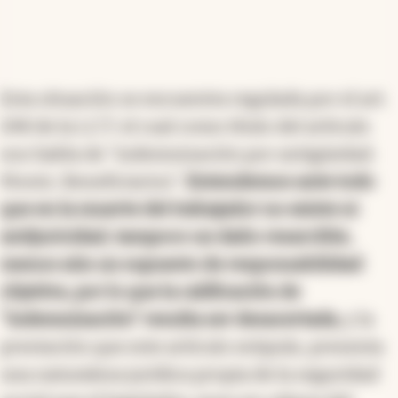
Esta situación se encuentra regulada por el art.
248 de la L.C.T. el cual como título del artículo
nos habla de "indemnización por antigüedad.
Monto. Beneficiarios".
Entendemos ante todo
que en la muerte del trabajador no existe ni
antijuricidad, tampoco un daño resarcible,
menos aún un supuesto de responsabilidad
objetiva, por lo que la calificación de
"indemnización" resulta ser desacertada,
y la
prestación que este artículo estipula, presenta
una naturaleza jurídica propia de la seguridad