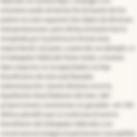
fallecido no tuviera hijos, cónyuge o no
estuviera unido de hecho (la inclusión de los
padres en este supuesto fue objeto de diversas
interpretaciones, pero dicha inclusión fue la
receptada por la justicia en forma muy
mayoritaria). Así pues, y para dar un ejemplo, si
el trabajador fallecido fuera viudo, y tuviese
hijos mayores no incapacitados no hay
beneficiario de esta mal llamada
indemnización. Suerte distinta corre la
liquidación final (haberes del mes, SAC
proporcional y vacaciones no gozadas -art. 156
último párrafo) que sí conforma el acervo
hereditario del trabajador fallecido y en
consecuencia integra el patrimonio susceptible