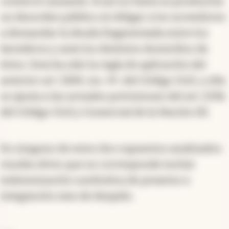
contra el causante. Si así no fuera se produciría
un desorden público al obligar a los acreedores
a demandar la deuda fragmentada entre los
herederos y ante los distintos domicilios de
éstos. Esta ha sido la regla de aplicación del
anterior art. 3284, inc. 4º, del Código Civil, y ella
se ajusta a las actuales previsiones del art. 2336
del Código Civil y Comercial de la Nación (4).
En ninguno de estos dos supuestos analizados
resulta obvio que no corresponde incluir
indemnización sustitutiva de preaviso e
integración mes de despido.