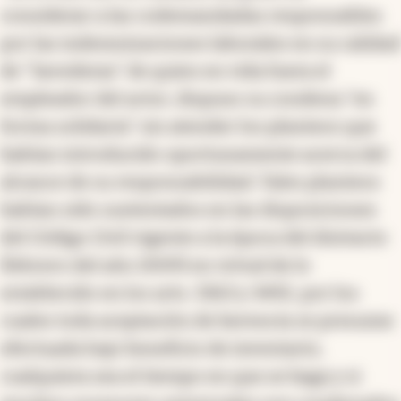
considerar a las codemandadas responsables
por las indemnizaciones laborales en su calidad
de "herederas" de quien en vida fuera el
empleador del actor, dispuso su condena "en
forma solidaria" sin atender los planteos que
habían introducido oportunamente acerca del
alcance de su responsabilidad. Tales planteos
habían sido sustentados en las disposiciones
del Código Civil vigente a la época del distracto
(febrero del año 2009) en virtud de lo
establecido en los arts. 3363 y 3492, por los
cuales toda aceptación de herencia se presume
efectuada bajo beneficio de inventario,
cualquiera sea el tiempo en que se haga y si