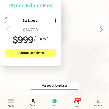
Promo Primer Mes
Por 1 mes a:
$
14.700
$
999
/
mes
*
A cuánto está el dólar
blue hoy sábado 8 de
Quiero suscribirme
agosto. Cuál es el
precio del dólar oficial
y de los dólares
financieros CCL y
MEP. Toda la
información que
necesitás sobre cómo
Ver todos los planes
sigue la semana en los
mercados.
Dolar
Inicio
Ingresar
Menú
Foro