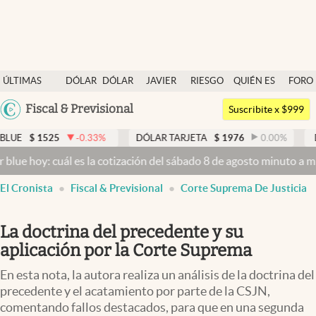
Últimas noticias
ÚLTIMAS
DÓLAR
DÓLAR
JAVIER
RIESGO
QUIÉN ES
FORO
Dólar
NOTICIAS
BLUE
MILEI
PAÍS
QUIÉN
Argentina
Fiscal & Previsional
Members
Suscribite x $999
España
Economía y Política
$
1525
-0.33
%
DÓLAR TARJETA
$
1976
0.00
%
DÓLAR
México
hoy: cuál es la cotización del sábado 8 de agosto minuto a minuto
D
Finanzas y Mercados
USA
El Cronista
Fiscal & Previsional
Corte Suprema De Justicia
Mercados Online
Colombia
Uruguay
Negocios
La doctrina del precedente y su
Columnistas
aplicación por la Corte Suprema
Otras secciones
En esta nota, la autora realiza un análisis de la doctrina del
precedente y el acatamiento por parte de la CSJN,
Apertura
comentando fallos destacados, para que en una segunda