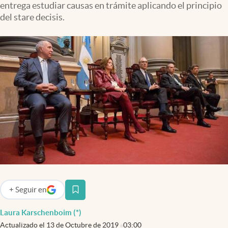
entrega estudiar causas en trámite aplicando el principio
Infotechnology
del stare decisis.
Clase
Clima
Mundial 2026
Eventos Corporativos
El Cronista Studio
Mediakit
abre en nueva pestaña
Argentina
+
Seguir
en
abre en nueva pestaña
Laura Karschenboim (*)
Actualizado el
13 de Octubre de 2019
03:00