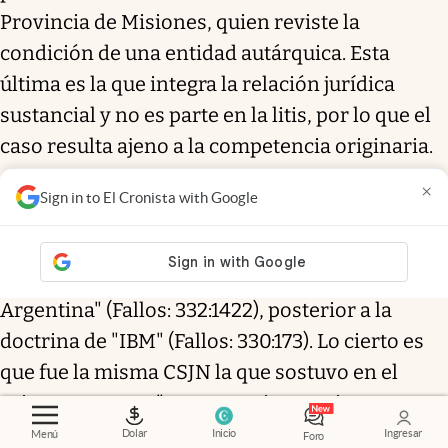
Provincia de Misiones, quien reviste la
condición de una entidad autárquica. Esta
última es la que integra la relación jurídica
sustancial y no es parte en la litis, por lo que el
caso resulta ajeno a la competencia originaria.
×
Sign in to El Cronista with Google
A priori, parecería que el voto del Dr.
Rosenkranz resulta contrario a la doctrina de la
CSJN sentada en "Asociación de Bancos de la
Argentina" (Fallos: 332:1422), posterior a la
doctrina de "IBM" (Fallos: 330:173). Lo cierto es
que fue la misma CSJN la que sostuvo en el
primer caso que "es necesario examinar, en
cada caso y con el propósito de discernir
Dolar
Inicio
Ingresar
Menú
Foro