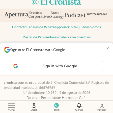
Contacto
Canales de WhatsApp
Suscribite
Quiénes Somos
Portal de Proveedores
Trabajá con nosotros
Copyright 2025 cronista.com
×
Sign in to El Cronista with Google
Todos los derechos reservados
Términos y condiciones
Privacidad
Consentimiento
Tel:
+54 11 7078-3270
cronista.com
es propiedad de El Cronista Comercial S.A Registro de
propiedad intelectual: 56576959
N° de edición: 10.952 - 9 de agosto de 2026
Director Periodístico: Hernán de Goñi
Dolar
Inicio
Alertas
Ingresar
Menú