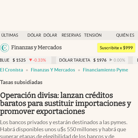
Últimas noticias
ÚLTIMAS
DÓLAR
DÓLAR
RESERVAS
TENSIÓN
QUIÉN ES
Dólar
NOTICIAS
BLUE
BCRA
GEOPOLÍTICA
QUIÉN
Argentina
Finanzas y Mercados
Members
Suscribite x $999
España
Economía y Política
5
-0.33
%
DÓLAR TARJETA
$
1976
0.00
%
DÓLAR MEP
México
El Cronista
Finanzas Y Mercados
Financiamiento Pyme
Finanzas y Mercados
USA
Tasas subsidiadas
Mercados Online
Colombia
Uruguay
Operación divisa: lanzan créditos
Negocios
baratos para sustituir importaciones y
Columnistas
promover exportaciones
Otras secciones
Los bancos privados y estarán destinados a las pymes.
Habrá disponibles unos u$s 550 millones y habrá que
Apertura
superar etapas de elegibilidad de los bancos y de