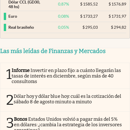
Dólar CCL (GD30,
0,87
%
$
1585,52
$
1576,89
48 hs)
0,08
%
$
1733,27
$
1731,97
Euro
0,05
%
$
295,03
$
294,82
Real brasileño
Las más leídas de Finanzas y Mercados
1
Informe
Invertir en plazo fijo: a cuánto llegarán las
tasas de interés en diciembre, según más de 40
consultoras
2
Dólar hoy y dólar blue hoy: cuál es la cotización del
sábado 8 de agosto minuto a minuto
3
Bonos
Estados Unidos volvió a pagar más del 5%
en dólares: ¿cambia la estrategia de los inversores