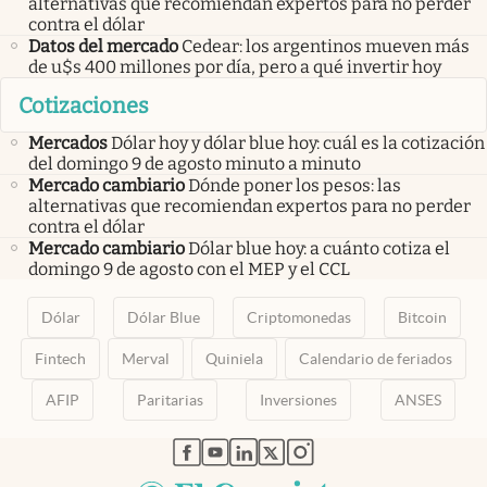
alternativas que recomiendan expertos para no perder
contra el dólar
Datos del mercado
Cedear: los argentinos mueven más
de u$s 400 millones por día, pero a qué invertir hoy
Cotizaciones
Mercados
Dólar hoy y dólar blue hoy: cuál es la cotización
del domingo 9 de agosto minuto a minuto
Mercado cambiario
Dónde poner los pesos: las
alternativas que recomiendan expertos para no perder
contra el dólar
Mercado cambiario
Dólar blue hoy: a cuánto cotiza el
domingo 9 de agosto con el MEP y el CCL
Dólar
Dólar Blue
Criptomonedas
Bitcoin
Fintech
Merval
Quiniela
Calendario de feriados
AFIP
Paritarias
Inversiones
ANSES
abre en nueva pestaña
abre en nueva pestaña
abre en nueva pestaña
abre en nueva pestaña
abre en nueva pestaña