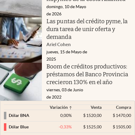
domingo, 10 de Mayo
de 2026
Las puntas del crédito pyme, la
dura tarea de unir oferta y
demanda
Ariel Cohen
jueves, 15 de Mayo de
2025
Boom de créditos productivos:
préstamos del Banco Provincia
crecieron 130% en el año
viernes, 03 de Junio
de 2022
Variación
Venta
Compra
0,00
%
$
1520,00
$
1470,00
Dólar BNA
-0,33
%
$
1525,00
$
1505,00
Dólar Blue