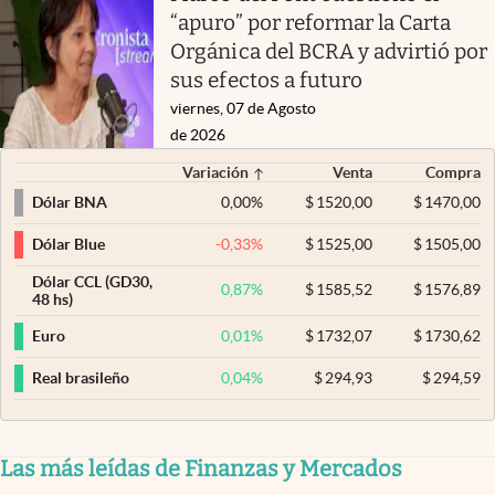
“apuro” por reformar la Carta
Orgánica del BCRA y advirtió por
sus efectos a futuro
viernes, 07 de Agosto
de 2026
Variación
Venta
Compra
0,00
%
$
1520,00
$
1470,00
Dólar BNA
-0,33
%
$
1525,00
$
1505,00
Dólar Blue
Dólar CCL (GD30,
0,87
%
$
1585,52
$
1576,89
48 hs)
0,01
%
$
1732,07
$
1730,62
Euro
0,04
%
$
294,93
$
294,59
Real brasileño
Las más leídas de Finanzas y Mercados