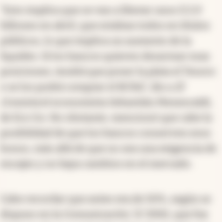
“Esto implica que se van a liberar unos $ 2,9
billones en abril, que estaban todos en títulos
públicos, lo que implica un aumento de la
liquidez. Si los bancos quieren desarmar esas
posiciones, tendrá que poner la plata el Tesoro
o se los podrá comprar el BCRA”, dio a
El
Cronista
el economista Sebastián Menescaldi,
de Eco Go. No obstante, mencionó que cabe la
posibilidad de que los bancos conserven esos
bonos, más allá de que no sea una exigencia de
encajes y no haya cambios en el mercado.
Cabe recordar que antes era de 50%, según se
dispuso en la Comunicación “A” 8302, que fue