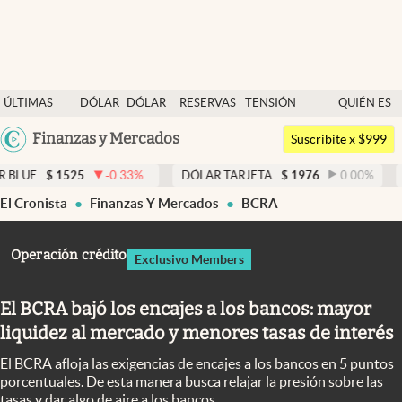
Últimas noticias
ÚLTIMAS
DÓLAR
DÓLAR
RESERVAS
TENSIÓN
QUIÉN ES
Dólar
NOTICIAS
BLUE
BCRA
GEOPOLÍTICA
QUIÉN
Argentina
Finanzas y Mercados
Members
Suscribite x $999
España
Economía y Política
25
-0.33
%
DÓLAR TARJETA
$
1976
0.00
%
DÓLAR ME
México
El Cronista
Finanzas Y Mercados
BCRA
Finanzas y Mercados
USA
Mercados Online
Colombia
Operación crédito
Exclusivo Members
Uruguay
Negocios
El BCRA bajó los encajes a los bancos: mayor
Columnistas
liquidez al mercado y menores tasas de interés
Otras secciones
El BCRA afloja las exigencias de encajes a los bancos en 5 puntos
Apertura
porcentuales. De esta manera busca relajar la presión sobre las
tasas y dar algo de aire a los bancos.