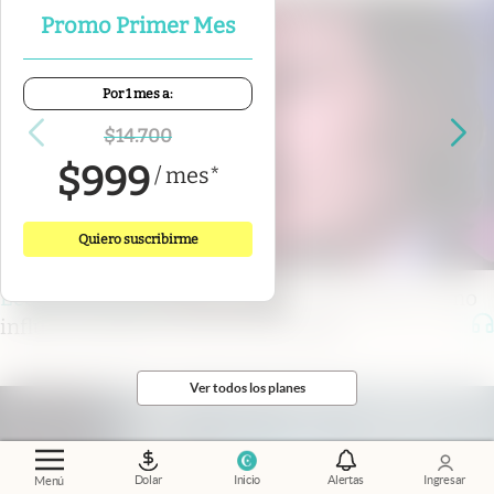
Promo Primer Mes
Por 1 mes a:
$
14.700
$
999
/
mes
*
Quiero suscribirme
Economía al día
.
El mercado ya mira a 2027: cómo
influye la política en las inversiones
Ver todos los planes
Dolar
Inicio
Alertas
Ingresar
Menú