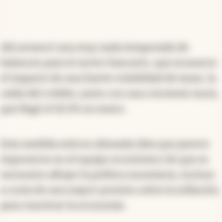
Ahí arrancó una muy mala temporada de
balances para el sector bancario, que acusaron
el impacto de una fuerte volatilidad de tasas, la
caída del crédito, junto con una creciente mora,
que llegó el 10,3% en enero.
Esta medida está en alineada idea que parece
imponerse en el equipo económico de que es
necesario aflojar la política monetaria, incluso
a costa de una mayor presión sobre la inflación,
para reactivar la economía.