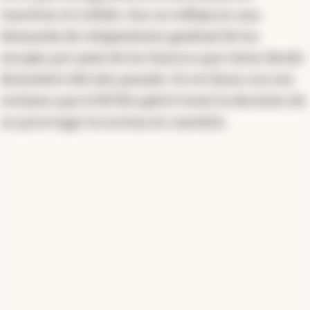
reactivar el crédito. Eso se refleja en una
demanda de relajamiento gradual de los
encajes por pate de los bancos que viene desde
diciembre del año pasado. Es en línea con ese
reclamo que el BCRA aplicó tomó la decisión de
no prorrogar la norma en cuestión.