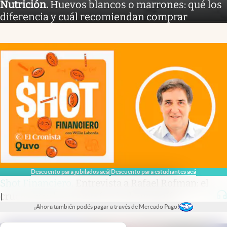
Nutrición
.
Huevos blancos o marrones: qué los
diferencia y cuál recomiendan comprar
Descuento para jubilados acá
Descuento para estudiantes acá
|
Shot Financiero
.
Entrevista a Rafael Rofman: el
cruce entre la economía y la demografía
|
¡Ahora también podés pagar a través de Mercado Pago!