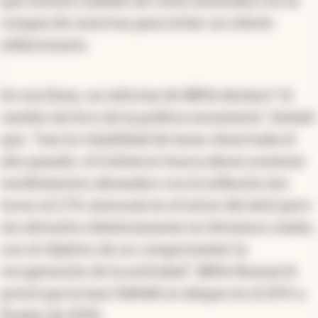
que tuviera cuidado de cómo avanzaba con la
compra de reservas para evitar un rebote
inflacionario.
En esa línea, un informe de BBVA destacó “el
cambio de foco de la política monetaria”. Señaló
que, “tras la volatilidad de tasas observada el
año pasado, el Gobierno busca ahora sostener
rendimientos alineados con la inflación (en
torno al 2,7% mensual en el inicio del año) pero
sin elevarlos drásticamente en términos reales,
con el objetivo de no comprometer la
recuperación de la actividad”. BBVA Research
prevé que la tasa TAMAR se ubique en el 20% a
finales de 2026.