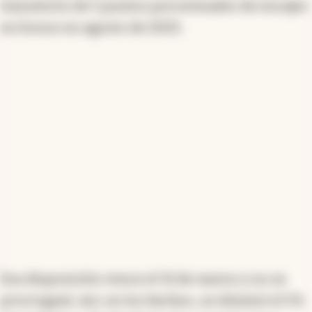
de los encajes para cuentas vista al 45%, desde el
transitorio de 5 puntos porcentuales de encajes
50% anterior. Esta modificación también impacta a
en bonos en agosto de 2025.
las cauciones tomadoras y a los fondos money
market, buscando flexibilizar el acceso al crédito.
Resumen generado con inteligencia artificial
Esa disposición vence el 31 de marzo y no se
prorrogará. Así, en los hechos, se eliminó el 5%