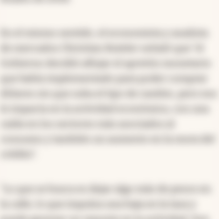
En el mismo sentido, el economista y analista
de mercados Christian Buteler señaló que “el
Gobierno decidió aflojar el apretón monetario
que había implementado para poder comprar
dólares sin que suba el tipo de cambio, pero eso
le impacta en la actividad económica, con una
caída en los sectores más asociados al
consumo y también un aumento en la mora del
crédito”.
“Lo que se busca es dejar algo más de pesos en
la calle, lo que impulsa una baja en la tasa y
puede generar un repunte en la actividad. Son