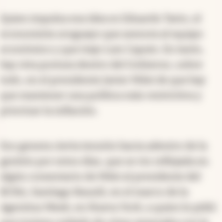
Quien impulsa esa idea es Eduardo Tavio, el
economista uruguayo que asesora al equipo
económico y que trajo Luis Caputo. En tanto,
hay otra postura dentro del Gobierno, sobre
todo, en el presidente Javier Milei de que hay
que mantener una política más restrictiva y
priorizar la inflación.
Eso genera cierta tensión hacia adentro de la
gestión por estos días, que se vio reflejada en
algún comentario de Milei al presidente del
BCRA, Santiago Bausili, en el marco de la
Agentina Week, en Nueva York, a quien le pidió