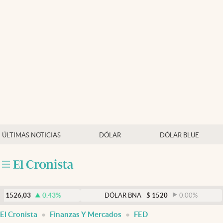
Últimas noticias
Dólar
Members
Economía y Política
Finanzas y Mercados
Mercados Online
ÚLTIMAS NOTICIAS
DÓLAR
DÓLAR BLUE
Negocios
Columnistas
Otras secciones
3
0.43
%
DÓLAR BNA
$
1520
0.00
%
Apertura
El Cronista
Finanzas Y Mercados
FED