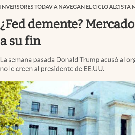
Infotechnology
INVERSORES TODAV A NAVEGAN EL CICLO ALCISTA 
Clase
¿Fed demente? Mercados c
Clima
a su fin
Mundial 2026
Eventos Corporativos
La semana pasada Donald Trump acusó al organ
El Cronista Studio
no le creen al presidente de EE.UU.
Mediakit
abre en nueva pestaña