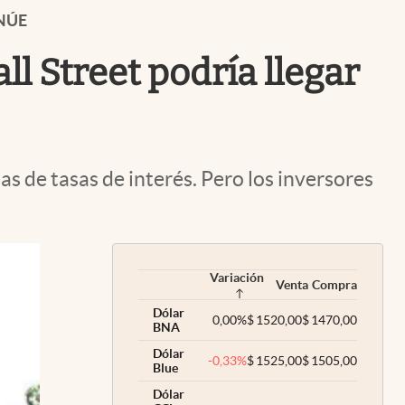
Uruguay
NÚE
l Street podría llegar
s de tasas de interés. Pero los inversores
Variación
Venta
Compra
Dólar
0,00
%
$
1520,00
$
1470,00
BNA
Dólar
-0,33
%
$
1525,00
$
1505,00
Blue
Dólar