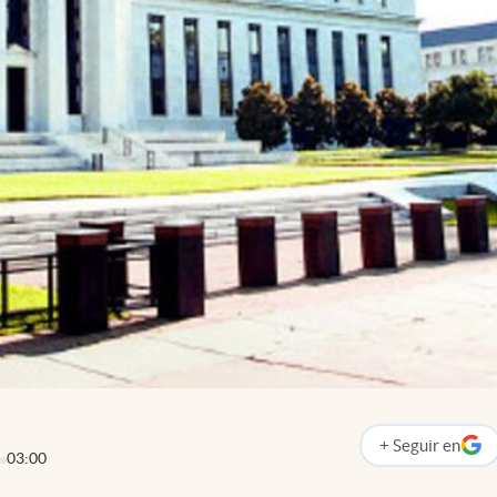
+
Seguir
en
abre en nueva p
03:00