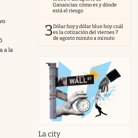
Ganancias: cómo es y dónde
está el riesgo
ivo
3
Dólar hoy y dólar blue hoy: cuál
es la cotización del viernes 7
de agosto minuto a minuto
ó
a a la
abre en nueva pestaña
La city