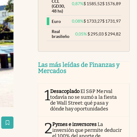
CCL
0,87
%
$
1585,52
$
1576,89
(GD30,
48 hs)
0,08
%
$
1733,27
$
1731,97
Euro
Real
0,05
%
$
295,03
$
294,82
brasileño
Las más leídas de Finanzas y
Mercados
1
Desacoplado
El S&P Merval
todavía no se sumó a la fiesta
de Wall Street: qué pasa y
dónde hay oportunidades
2
Pymes e inversores
La
estaña
inversión que permite deducir
el 100% del aporte de