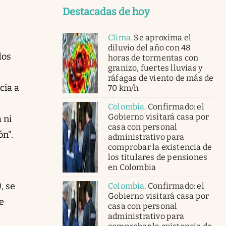
Destacadas de hoy
Clima
.
Se aproxima el
diluvio del año con 48
dos
horas de tormentas con
granizo, fuertes lluvias y
ráfagas de viento de más de
cia a
70 km/h
Colombia
.
Confirmado: el
Gobierno visitará casa por
 ni
casa con personal
ón".
administrativo para
comprobar la existencia de
los titulares de pensiones
en Colombia
, se
Colombia
.
Confirmado: el
Gobierno visitará casa por
e
casa con personal
administrativo para