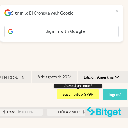
×
Sign in to El Cronista with Google
8 de agosto de 2026
Edición:
Argentina
IÉN ES QUIÉN
¡Navegá sin limites!
Argentina
Suscribite x $999
Ingresá
España
México
abre
0.00
%
DÓLAR MEP
$
1526,03
0.43
%
USA
Colombia