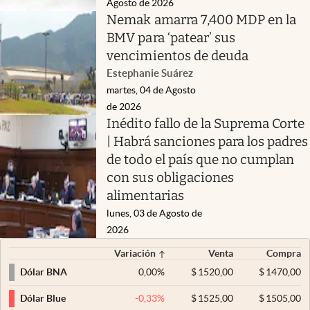
Agosto de 2026
Nemak amarra 7,400 MDP en la
BMV para ‘patear’ sus
vencimientos de deuda
Estephanie Suárez
martes, 04 de Agosto
de 2026
Inédito fallo de la Suprema Corte
| Habrá sanciones para los padres
de todo el país que no cumplan
con sus obligaciones
alimentarias
lunes, 03 de Agosto de
2026
Variación
Venta
Compra
0,00
%
$
1520,00
$
1470,00
Dólar BNA
-0,33
%
$
1525,00
$
1505,00
Dólar Blue