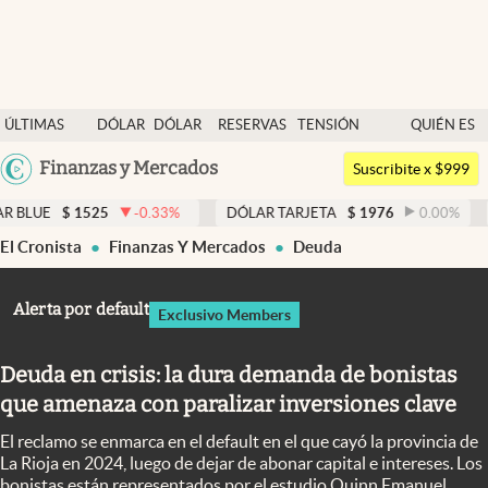
Últimas noticias
ÚLTIMAS
DÓLAR
DÓLAR
RESERVAS
TENSIÓN
QUIÉN ES
Dólar
NOTICIAS
BLUE
BCRA
GEOPOLÍTICA
QUIÉN
Argentina
Finanzas y Mercados
Members
Suscribite x $999
España
Economía y Política
525
-0.33
%
DÓLAR TARJETA
$
1976
0.00
%
DÓLAR ME
México
El Cronista
Finanzas Y Mercados
Deuda
Finanzas y Mercados
USA
Mercados Online
Colombia
Alerta por default
Exclusivo Members
Uruguay
Negocios
Deuda en crisis: la dura demanda de bonistas
Columnistas
que amenaza con paralizar inversiones clave
Otras secciones
El reclamo se enmarca en el default en el que cayó la provincia de
Apertura
La Rioja en 2024, luego de dejar de abonar capital e intereses. Los
bonistas están representados por el estudio Quinn Emanuel