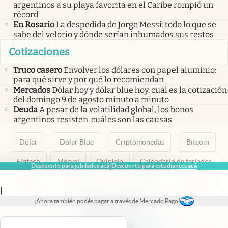
argentinos a su playa favorita en el Caribe rompió un
récord
En Rosario
La despedida de Jorge Messi: todo lo que se
sabe del velorio y dónde serían inhumados sus restos
Cotizaciones
Truco casero
Envolver los dólares con papel aluminio:
para qué sirve y por qué lo recomiendan
Mercados
Dólar hoy y dólar blue hoy: cuál es la cotización
del domingo 9 de agosto minuto a minuto
Deuda
A pesar de la volatilidad global, los bonos
argentinos resisten: cuáles son las causas
Dólar
Dólar Blue
Criptomonedas
Bitcoin
Fintech
Merval
Quiniela
Calendario de feriados
Descuento para jubilados acá
Descuento para estudiantes acá
|
AFIP
Paritarias
Inversiones
ANSES
|
¡Ahora también podés pagar a través de Mercado Pago!
abre en nueva pestaña
abre en nueva pestaña
abre en nueva pestaña
abre en nueva pestaña
abre en nueva pestaña