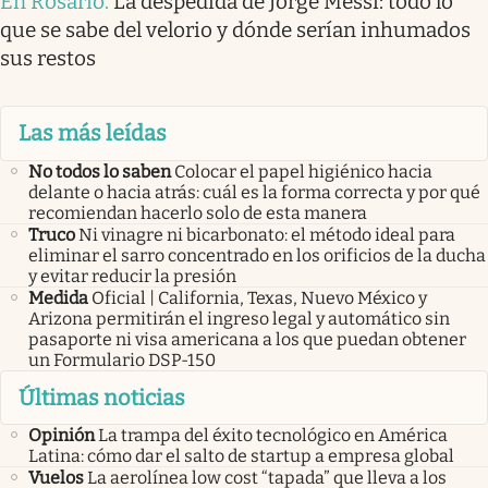
En Rosario
.
La despedida de Jorge Messi: todo lo
que se sabe del velorio y dónde serían inhumados
sus restos
Las más leídas
No todos lo saben
Colocar el papel higiénico hacia
delante o hacia atrás: cuál es la forma correcta y por qué
recomiendan hacerlo solo de esta manera
Truco
Ni vinagre ni bicarbonato: el método ideal para
eliminar el sarro concentrado en los orificios de la ducha
y evitar reducir la presión
Medida
Oficial | California, Texas, Nuevo México y
Arizona permitirán el ingreso legal y automático sin
pasaporte ni visa americana a los que puedan obtener
un Formulario DSP-150
Últimas noticias
Opinión
La trampa del éxito tecnológico en América
Latina: cómo dar el salto de startup a empresa global
Vuelos
La aerolínea low cost “tapada” que lleva a los