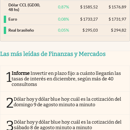
Dólar CCL (GD30,
0,87
%
$
1585,52
$
1576,89
48 hs)
0,08
%
$
1733,27
$
1731,97
Euro
0,05
%
$
295,03
$
294,82
Real brasileño
Las más leídas de Finanzas y Mercados
1
Informe
Invertir en plazo fijo: a cuánto llegarán las
tasas de interés en diciembre, según más de 40
consultoras
2
Dólar hoy y dólar blue hoy: cuál es la cotización del
domingo 9 de agosto minuto a minuto
3
Dólar hoy y dólar blue hoy: cuál es la cotización del
sábado 8 de agosto minuto a minuto