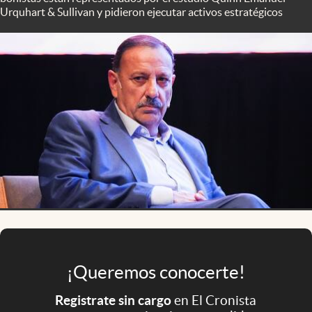
Infotechnology
Urquhart & Sullivan y pidieron ejecutar activos estratégicos
Clase
Clima
Mundial 2026
Eventos Corporativos
El Cronista Studio
Mediakit
abre en nueva pestaña
Argentina
¡Queremos conocerte!
Registrate sin cargo
en El Cronista