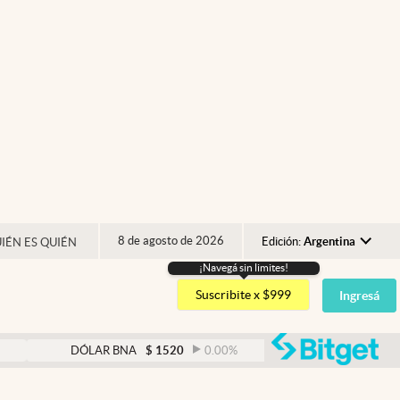
8 de agosto de 2026
Edición:
Argentina
IÉN ES QUIÉN
¡Navegá sin limites!
Argentina
Suscribite x $999
Ingresá
España
México
abre
DÓLAR BNA
$
1520
0.00
%
DÓLAR BLUE
$
1525
USA
Colombia