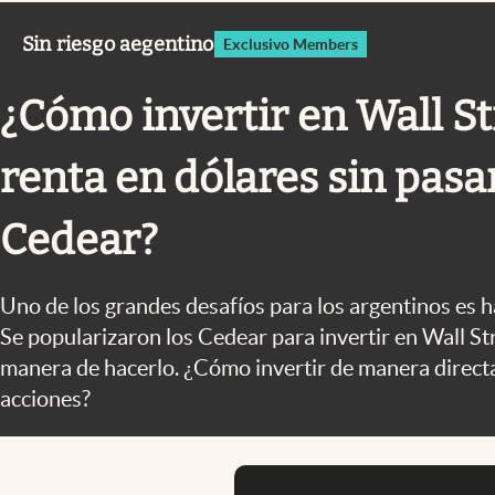
Infotechnology
Sin riesgo aegentino
Exclusivo Members
Clase
Clima
¿Cómo invertir en Wall St
Mundial 2026
renta en dólares sin pasa
Eventos Corporativos
El Cronista Studio
Cedear?
Mediakit
Uno de los grandes desafíos para los argentinos es h
abre en nueva pestaña
Se popularizaron los Cedear para invertir en Wall Str
manera de hacerlo. ¿Cómo invertir de manera direct
acciones?