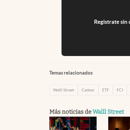
Registrate sin
Temas relacionados
Walll Street
Cedear
ETF
FCI
Más noticias de
Walll Street