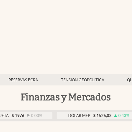
RESERVAS BCRA
TENSIÓN GEOPOLÍTICA
QU
Finanzas y Mercados
976
0.00
%
DÓLAR MEP
$
1526,03
0.43
%