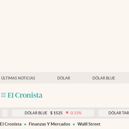
Últimas noticias
Dólar
Members
Economía y Política
Finanzas y Mercados
Mercados Online
ÚLTIMAS NOTICIAS
DÓLAR
DÓLAR BLUE
Negocios
Columnistas
Otras secciones
DÓLAR BLUE
$
1525
-0.33
%
DÓLAR TARJETA
$
1
Apertura
El Cronista
Finanzas Y Mercados
Walll Street