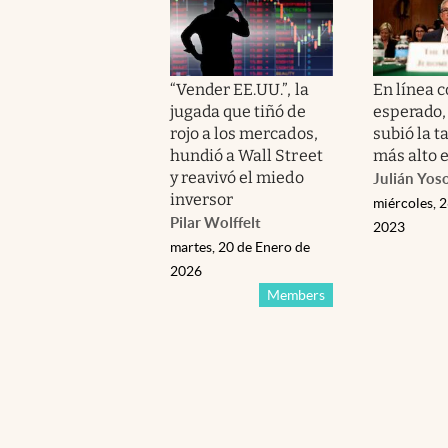
“Vender EE.UU.”, la
En línea c
jugada que tiñó de
esperado, 
rojo a los mercados,
subió la ta
hundió a Wall Street
más alto 
y reavivó el miedo
Julián Yos
inversor
miércoles, 2
Pilar Wolffelt
2023
martes, 20 de Enero de
2026
Members