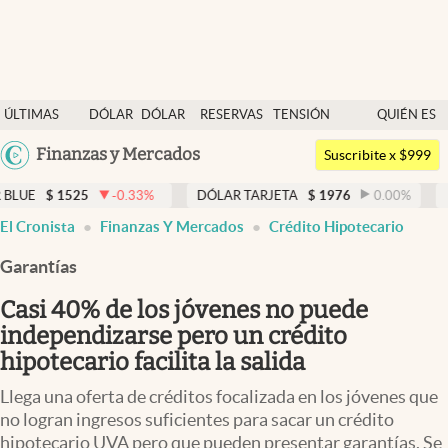
Últimas noticias
ÚLTIMAS
DÓLAR
DÓLAR
RESERVAS
TENSIÓN
QUIÉN ES
Dólar
NOTICIAS
BLUE
BCRA
GEOPOLÍTICA
QUIÉN
Argentina
Finanzas y Mercados
Members
Suscribite x $999
España
Economía y Política
5
-0.33
%
DÓLAR TARJETA
$
1976
0.00
%
DÓLAR MEP
México
El Cronista
Finanzas Y Mercados
Crédito Hipotecario
Finanzas y Mercados
USA
Garantías
Mercados Online
Colombia
Uruguay
Casi 40% de los jóvenes no puede
Negocios
independizarse pero un crédito
Columnistas
hipotecario facilita la salida
Otras secciones
Llega una oferta de créditos focalizada en los jóvenes que
no logran ingresos suficientes para sacar un crédito
Apertura
hipotecario UVA pero que pueden presentar garantías. Se