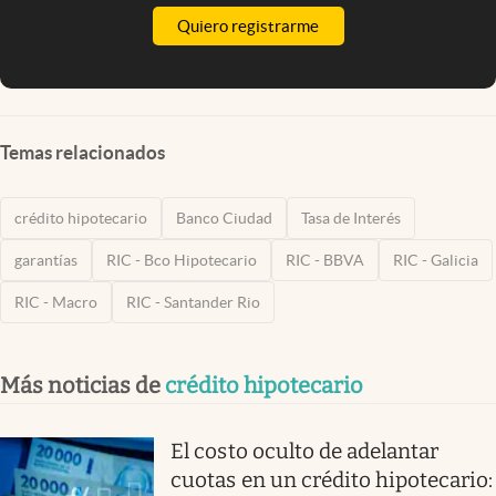
Quiero registrarme
Temas relacionados
crédito hipotecario
Banco Ciudad
Tasa de Interés
garantías
RIC - Bco Hipotecario
RIC - BBVA
RIC - Galicia
RIC - Macro
RIC - Santander Rio
Más noticias de
crédito hipotecario
El costo oculto de adelantar
cuotas en un crédito hipotecario: