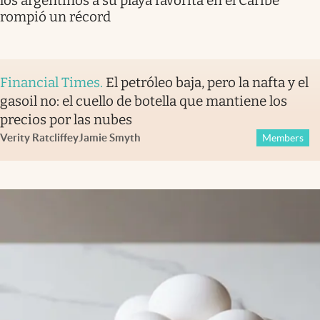
los argentinos a su playa favorita en el Caribe
rompió un récord
Financial Times
.
El petróleo baja, pero la nafta y el
gasoil no: el cuello de botella que mantiene los
precios por las nubes
Verity Ratcliffe
y
Jamie Smyth
Members