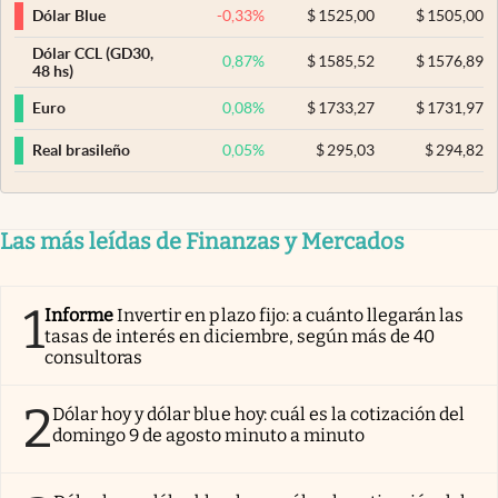
-0,33
%
$
1525,00
$
1505,00
Dólar Blue
Dólar CCL (GD30,
0,87
%
$
1585,52
$
1576,89
48 hs)
0,08
%
$
1733,27
$
1731,97
Euro
0,05
%
$
295,03
$
294,82
Real brasileño
Las más leídas de Finanzas y Mercados
1
Informe
Invertir en plazo fijo: a cuánto llegarán las
tasas de interés en diciembre, según más de 40
consultoras
2
Dólar hoy y dólar blue hoy: cuál es la cotización del
domingo 9 de agosto minuto a minuto