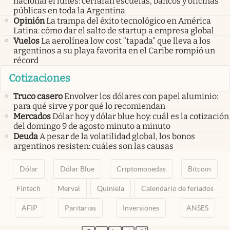
nacional el lunes: cerrarán escuelas, bancos y oficinas
públicas en toda la Argentina
Opinión
La trampa del éxito tecnológico en América
Latina: cómo dar el salto de startup a empresa global
Vuelos
La aerolínea low cost “tapada” que lleva a los
argentinos a su playa favorita en el Caribe rompió un
récord
Cotizaciones
Truco casero
Envolver los dólares con papel aluminio:
para qué sirve y por qué lo recomiendan
Mercados
Dólar hoy y dólar blue hoy: cuál es la cotización
del domingo 9 de agosto minuto a minuto
Deuda
A pesar de la volatilidad global, los bonos
argentinos resisten: cuáles son las causas
Dólar
Dólar Blue
Criptomonedas
Bitcoin
Fintech
Merval
Quiniela
Calendario de feriados
AFIP
Paritarias
Inversiones
ANSES
abre en nueva pestaña
abre en nueva pestaña
abre en nueva pestaña
abre en nueva pestaña
abre en nueva pestaña