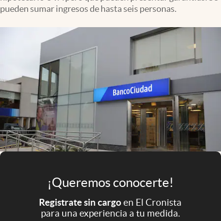
Infotechnology
pueden sumar ingresos de hasta seis personas.
Clase
Clima
Mundial 2026
Eventos Corporativos
El Cronista Studio
Mediakit
abre en nueva pestaña
Argentina
¡Queremos conocerte!
Registrate sin cargo
en El Cronista
para una experiencia a tu medida.