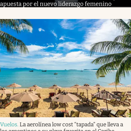
apuesta por el nuevo liderazgo femenino
Vuelos
.
La aerolínea low cost “tapada” que lleva a