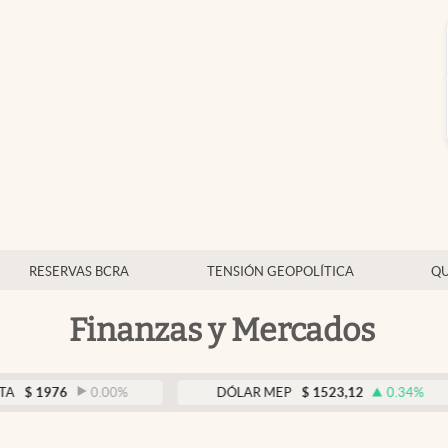
RESERVAS BCRA
TENSIÓN GEOPOLÍTICA
QU
Finanzas y Mercados
6
0.00
%
DÓLAR MEP
$
1523,12
0.34
%