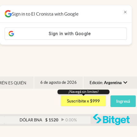
×
Sign in to El Cronista with Google
6 de agosto de 2026
Edición:
Argentina
IÉN ES QUIÉN
¡Navegá sin limites!
Argentina
Suscribite x $999
Ingresá
España
México
abre
DÓLAR BNA
$
1520
0.00
%
DÓLAR BLUE
$
1530
USA
Colombia