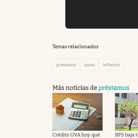
Temas relacionados
préstamos
pesos
Inflación
Más noticias de
préstamos
Crédito UVA hoy: qué
BPS baja 