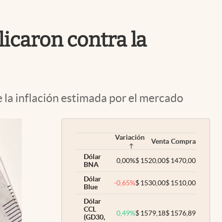
Uruguay
licaron contra la
 la inflación estimada por el mercado
Variación
Venta
Compra
Dólar
0,00
%
$
1520,00
$
1470,00
BNA
Dólar
-0,65
%
$
1530,00
$
1510,00
Blue
Dólar
CCL
0,49
%
$
1579,18
$
1576,89
(GD30,