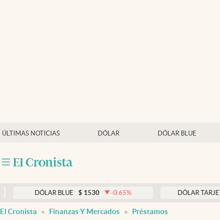
Últimas noticias
Dólar
Members
Economía y Política
Finanzas y Mercados
Mercados Online
ÚLTIMAS NOTICIAS
DÓLAR
DÓLAR BLUE
Negocios
Columnistas
Otras secciones
DÓLAR BLUE
$
1530
-0.65
%
DÓLAR TARJETA
$
197
Apertura
El Cronista
Finanzas Y Mercados
Préstamos