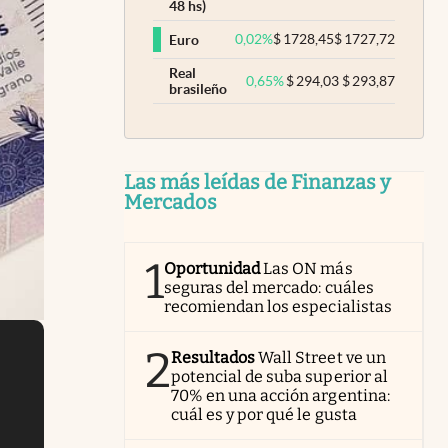
48 hs)
0,02
%
$
1728,45
$
1727,72
Euro
Real
0,65
%
$
294,03
$
293,87
brasileño
Las más leídas de Finanzas y
Mercados
1
Oportunidad
Las ON más
seguras del mercado: cuáles
recomiendan los especialistas
2
Resultados
Wall Street ve un
potencial de suba superior al
70% en una acción argentina:
cuál es y por qué le gusta