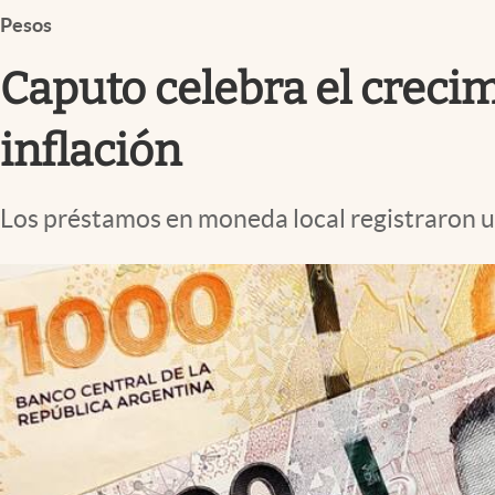
Infotechnology
Pesos
Clase
Caputo celebra el crecimi
Clima
inflación
Mundial 2026
Eventos Corporativos
Los préstamos en moneda local registraron u
El Cronista Studio
Mediakit
abre en nueva pestaña