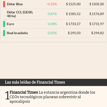
-0,33
%
$
1525,00
$
1505,00
Dólar Blue
Dólar CCL (GD30,
0,87
%
$
1585,52
$
1576,89
48 hs)
0,08
%
$
1733,27
$
1731,97
Euro
0,05
%
$
295,03
$
294,82
Real brasileño
Las más leídas de Financial Times
1
Financial Times
La estancia argentina donde los
CEOs tecnológicos planean sobrevivir al
apocalipsis