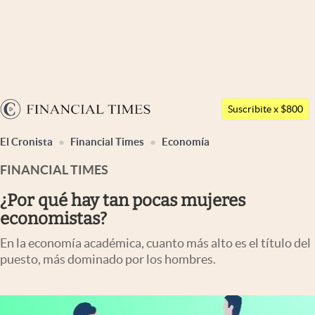
Últimas noticias
Dólar
Argentina
Members
Suscribite x $800
España
abre en nueva pestaña
abre en nueva pestaña
abre en nueva pestaña
Economía y Política
El Cronista
Financial Times
Economía
México
Finanzas y Mercados
FINANCIAL TIMES
USA
Mercados Online
Colombia
¿Por qué hay tan pocas mujeres
Uruguay
economistas?
Negocios
En la economía académica, cuanto más alto es el título del
Columnistas
puesto, más dominado por los hombres.
Otras secciones
Apertura