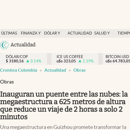
Finanzas y economía
ÚLTIMAS
FINANZA Y
DÓLAR Y
ACTUALIDAD
SALUD Y
TIEMP
Salud y nutrición
NOTICIAS
ECONOMÍA
MERCADOS
NUTRICIÓN
LIBRE
Argentina
Actualidad
Vida espiritual
España
Actualidad
DÓLAR/COP
ICE US COFFEE
BITCOIN USD
$
3180,56
0.14
%
u$s
323,05
1.19
%
u$s
México
64.783,0
Tiempo libre
Cronista Colombia
Actualidad
Obras
USA
Dólar y mercados
Colombia
Obras
Uruguay
Curiosidades
Inauguran un puente entre las nubes: la
megaestructura a 625 metros de altura
Colombia
que reduce un viaje de 2 horas a solo 2
minutos
Una megaestructura en Guizhou promete transformar la