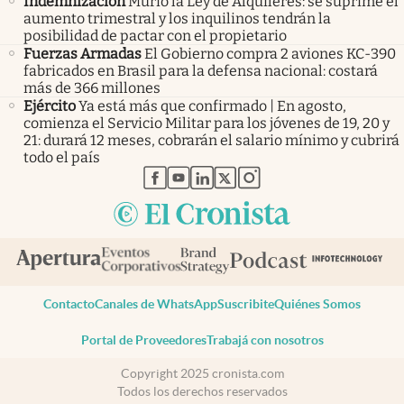
Indemnización
Murió la Ley de Alquileres: se suprime el
aumento trimestral y los inquilinos tendrán la
posibilidad de pactar con el propietario
Fuerzas Armadas
El Gobierno compra 2 aviones KC-390
fabricados en Brasil para la defensa nacional: costará
más de 366 millones
Ejército
Ya está más que confirmado | En agosto,
comienza el Servicio Militar para los jóvenes de 19, 20 y
21: durará 12 meses, cobrarán el salario mínimo y cubrirá
todo el país
abre en nueva pestaña
abre en nueva pestaña
abre en nueva pestaña
abre en nueva pestaña
abre en nueva pestaña
Contacto
Canales de WhatsApp
Suscribite
Quiénes Somos
Portal de Proveedores
Trabajá con nosotros
Copyright 2025 cronista.com
Todos los derechos reservados